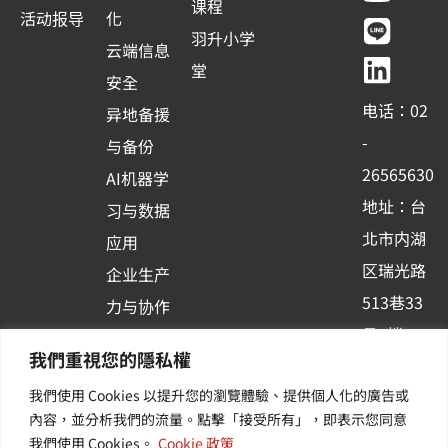
c
u
n
n
课程
活动报导
化
e
t
e
k
羽升小学
云端信息
b
u
e
堂
安全
o
b
d
电话：02
异地备援
o
e
i
-
与备份
k
n
26565630
AI机器学
-
地址：台
习与数据
s
北市内湖
应用
q
区瑞光路
u
企业生产
513巷33
a
力与协作
r
号6楼
容器化平
我們重視您的隱私權
e
订阅羽升
台应用
我們使用 Cookies 以提升您的瀏覽體驗、提供個人化的廣告或
新讯 | 提
其他/增
內容，並分析我們的流量。點擊「接受所有」，即表示您同意
供您最新
值服务
我們使用 Cookies。
Cookie 政策