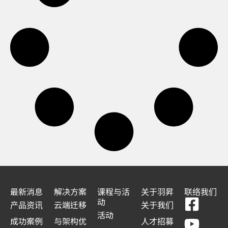
最新消息
解决方案
课程与活
关于羽昇
联络我们
F
Y
L
L
动
产品资讯
云端迁移
关于我们
a
o
i
i
活动
成功案例
与架构优
人才招募