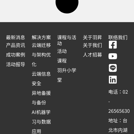
最新消息
解决方案
课程与活
关于羽昇
联络我们
F
Y
L
L
动
产品资讯
云端迁移
关于我们
a
o
i
i
活动
成功案例
与架构优
人才招募
c
u
n
n
课程
活动报导
化
e
t
e
k
羽升小学
云端信息
b
u
e
堂
安全
o
b
d
电话：02
异地备援
o
e
i
-
与备份
k
n
26565630
AI机器学
-
地址：台
习与数据
s
北市内湖
应用