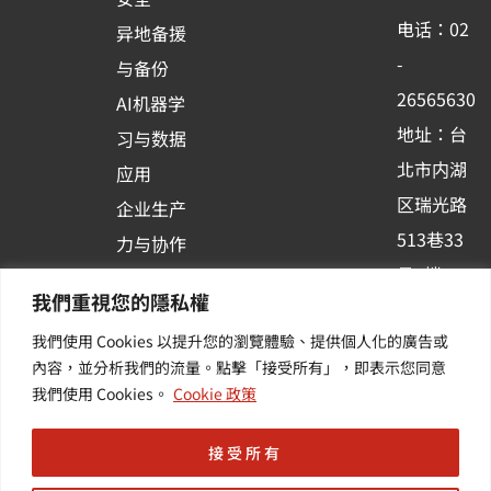
o
b
d
电话：02
异地备援
o
e
i
-
与备份
k
n
26565630
AI机器学
-
地址：台
习与数据
s
北市内湖
应用
q
区瑞光路
u
企业生产
513巷33
a
力与协作
r
号6楼
容器化平
我們重視您的隱私權
e
订阅羽升
台应用
我們使用 Cookies 以提升您的瀏覽體驗、提供個人化的廣告或
新讯 | 提
其他/增
內容，並分析我們的流量。點擊「接受所有」，即表示您同意
供您最新
值服务
我們使用 Cookies。
Cookie 政策
的活动及
产业资讯
接受所有