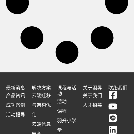
最新消息
解决方案
课程与活
关于羽昇
联络我们
F
Y
L
L
动
产品资讯
云端迁移
关于我们
a
o
i
i
活动
成功案例
与架构优
人才招募
c
u
n
n
课程
活动报导
化
e
t
e
k
羽升小学
云端信息
b
u
e
堂
安全