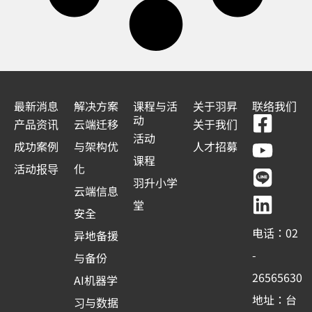
最新消息
解决方案
课程与活
关于羽昇
联络我们
F
Y
L
L
动
产品资讯
云端迁移
关于我们
a
o
i
i
活动
成功案例
与架构优
人才招募
c
u
n
n
课程
活动报导
化
e
t
e
k
羽升小学
云端信息
b
u
e
堂
安全
o
b
d
电话：02
异地备援
o
e
i
-
与备份
k
n
26565630
AI机器学
-
地址：台
习与数据
s