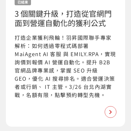
已結束
3 個關鍵升級，打造從官網門
面到營運自動化的獲利公式
打造企業獲利飛輪！羽昇國際聯手專家
解析：如何透過零程式碼部署
MaiAgent AI 客服 與 EMILY.RPA，實現
詢價到報價 AI 營運自動化。提升 B2B
官網品牌專業感，掌握 SEO 升級
GEO，優化 AI 搜尋排名。適合營運決策
者或行銷、 IT 主管。3/26 台北內湖實
戰，名額有限，點擊預約轉型先機。