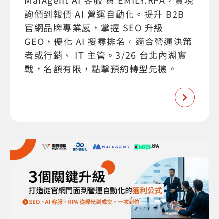
MaiAgent AI 客服 與 EMILY.RPA，實現
詢價到報價 AI 營運自動化。提升 B2B
官網品牌專業感，掌握 SEO 升級
GEO，優化 AI 搜尋排名。適合營運決策
者或行銷、 IT 主管。3/26 台北內湖實
戰，名額有限，點擊預約轉型先機。