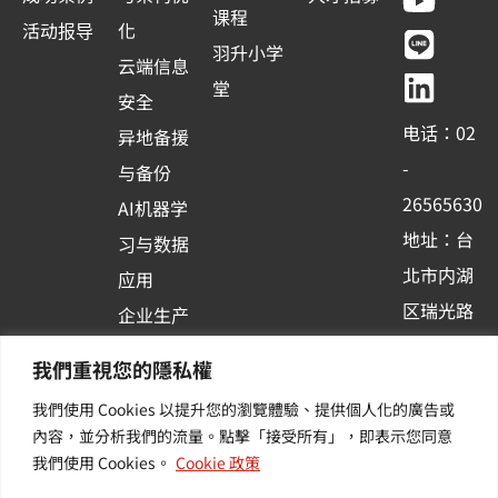
c
u
n
n
课程
活动报导
化
e
t
e
k
羽升小学
云端信息
b
u
e
堂
安全
o
b
d
电话：02
异地备援
o
e
i
-
与备份
k
n
26565630
AI机器学
-
地址：台
习与数据
s
北市内湖
应用
q
区瑞光路
u
企业生产
513巷33
a
力与协作
我們重視您的隱私權
r
号6楼
容器化平
我們使用 Cookies 以提升您的瀏覽體驗、提供個人化的廣告或
e
订阅羽升
台应用
內容，並分析我們的流量。點擊「接受所有」，即表示您同意
新讯 | 提
其他/增
我們使用 Cookies。
Cookie 政策
供您最新
值服务