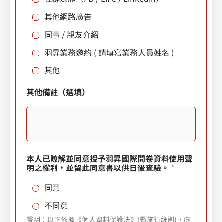
S
其他網路廣告
t
同事 / 親友介紹
a
羽昇業務邀約 ( 請填寫業務人員姓名 )
t
e
其他
s
其
其他備註（選填）
+
他
公
1
司
規
模
E
-
本人已瞭解並同意授予羽昇國際問卷資料使用聲
m
明之權利，並留此同意書以供日後查驗。
*
a
i
同意
l
（
不同意
請
聲明：以下依據《個人資料保護法》(暨施行細則)，向