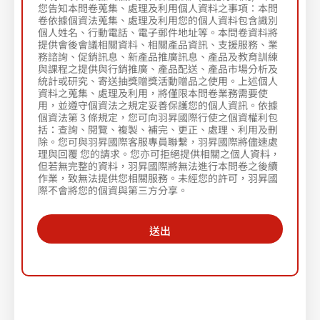
填
您告知本問卷蒐集、處理及利用個人資料之事項：本問
寫
卷依據個資法蒐集、處理及利用您的個人資料包含識別
公
個人姓名、行動電話、電子郵件地址等。本問卷資料將
司
提供會後會議相關資料、相關產品資訊、支援服務、業
信
務諮詢、促銷訊息、新產品推廣訊息、產品及教育訓練
箱
與課程之提供與行銷推廣、產品配送、產品市場分析及
統計或研究、寄送抽獎贈獎活動贈品之使用。上述個人
）
資料之蒐集、處理及利用，將僅限本問卷業務需要使
用，並遵守個資法之規定妥善保護您的個人資訊。依據
個資法第 3 條規定，您可向羽昇國際行使之個資權利包
括：查詢、閱覽、複製、補完、更正、處理、利用及刪
除。您可與羽昇國際客服專員聯繫，羽昇國際將儘速處
理與回覆 您的請求。您亦可拒絕提供相關之個人資料，
但若無完整的資料，羽昇國際將無法進行本問卷之後續
作業，致無法提供您相關服務。未經您的許可，羽昇國
際不會將您的個資與第三方分享。
送出