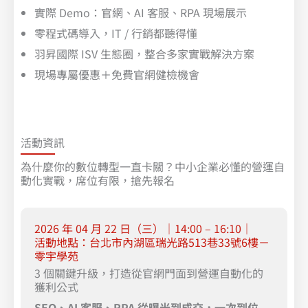
實際 Demo：官網、AI 客服、RPA 現場展示
零程式碼導入，IT / 行銷都聽得懂
羽昇國際 ISV 生態圈，整合多家實戰解決方案
現場專屬優惠＋免費官網健檢機會
活動資訊
為什麼你的數位轉型一直卡關？中小企業必懂的營運自
動化實戰，席位有限，搶先報名
2026 年 04 月 22 日（三）｜14:00 – 16:10｜
活動地點：台北市內湖區瑞光路513巷33號6樓－
零宇學苑
3 個關鍵升級，打造從官網門面到營運自動化的
獲利公式
SEO
、AI 客服、RPA 從曝光到成交，一次到位