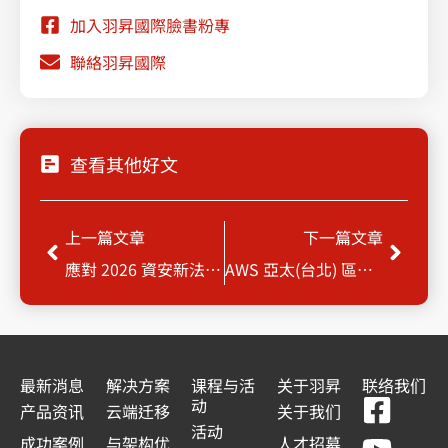
加入羽昇國際臉書粉專
聯絡羽昇國際
查看其他好文
Prev
Next
上一篇文章
下一篇文章
應對 2026 資安新法：Google SecOps 如何自動化您的合規地圖？
AWS 亞太(台北) 區域 | 合規到位，AI應用才能真正起飛！
最新消息
解决方案
课程与活
关于羽昇
联络我们
F
Y
L
L
动
产品资讯
云端迁移
关于我们
a
o
i
i
活动
成功案例
与架构优
人才招募