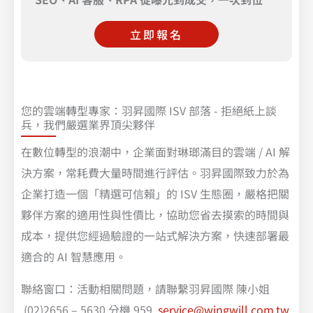
立即報名
您的雲端轉型專家：羽昇國際 ISV 部落 - 拒絕紙上談
兵，我們嚴選業界頂尖夥伴
在數位轉型的浪潮中，企業面對琳瑯滿目的雲端 / AI 解
決方案，常耗費大量時間進行評估。羽昇國際致力於為
企業打造一個「精選可信賴」的 ISV 生態圈，嚴格把關
夥伴方案的適用性與性價比，協助您省去摸索的時間與
成本，提供您經過驗證的一站式解決方案，快速部署最
適合的 AI 智慧應用。
聯絡窗口：活動相關問題，請聯繫羽昇國際 陳小姐
(02)2656 – 5630 分機 959
service@wingwill.com.tw