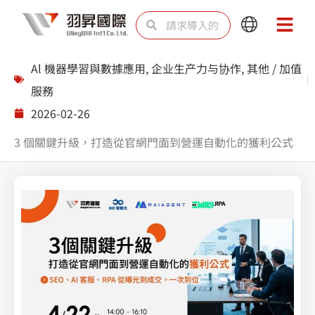
跳
Search
Search
Main
Main
至
Menu
Menu
内
Al 機器學習與數據應用
,
企业生产力与协作
,
其他 / 加值
容
服務
2026-02-26
3 個關鍵升級，打造從官網門面到營運自動化的獲利公式