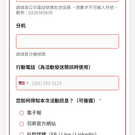
請填寫公司電話號碼包含區碼 ，限數字不可輸入符號，
範例：0226565630
分机
請填寫分機號碼
行動電話（為活動發送簡訊時使用）
U
n
您如何得知本次活動訊息？（可複選）
*
i
電子報
t
e
羽昇官方網站
d
社群媒體（FB / Line / Linkedin）