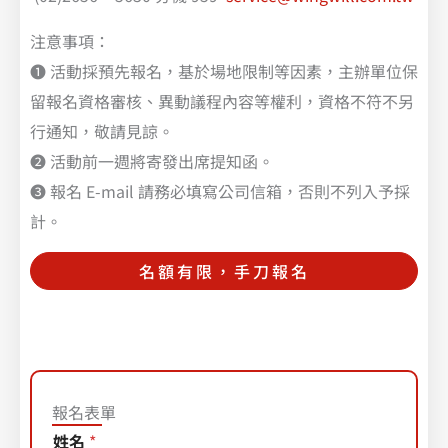
注意事項：
❶ 活動採預先報名，基於場地限制等因素，主辦單位保
留報名資格審核、異動議程內容等權利，資格不符不另
行通知，敬請見諒。
❷ 活動前一週將寄發出席提知函。
❸ 報名 E-mail 請務必填寫公司信箱，否則不列入予採
計。
名額有限，手刀報名
報名表單
姓
姓名
*