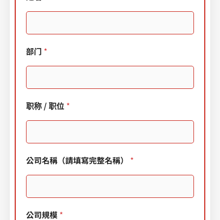
名
*
E
-
m
部门
*
a
i
l
（
選
填
职称 / 职位
*
）
公司名稱（請填寫完整名稱）
*
公司規模
*