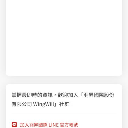
官網沒流量？2026 企業必備「雲端 × AI」網站獲利
方程式
羽昇 ISV 生態圈 – MaiAgent 企業生成式AI 解決方案
掌握 SEO 升級 GEO，優化 AISEO 搜尋排名。歡迎
報名
AISEO 如何優化?
AI 摘要（AI Overviews，簡稱AIO）
，AISEO
是讓網
站搶進 AI 搜尋排名的秘密武器，了解ISV雲端轉型解
決方案，幫您打造 AI 可讀且高收錄的內容。
掌握最即時的資訊，歡迎加入「羽昇國際股份
有限公司 WingWill」社群｜
加入羽昇國際 LINE 官方帳號