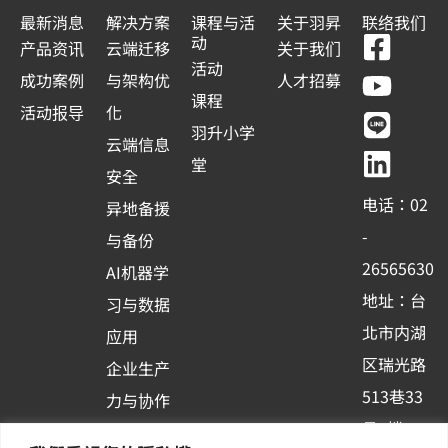
最新消息
解决方案
课程与活
关于羽昇
联络我们
F
Y
L
L
动
产品资讯
云端迁移
关于我们
a
o
i
i
活动
成功案例
与架构优
人才招募
c
u
n
n
课程
活动报导
化
e
t
e
k
羽升小学
云端信息
b
u
e
堂
安全
o
b
d
电话：02
异地备援
o
e
i
-
与备份
k
n
26565630
AI机器学
-
地址：台
习与数据
s
北市内湖
应用
q
区瑞光路
u
企业生产
513巷33
a
力与协作
r
号6楼
容器化平