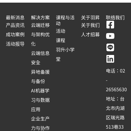
最新消息
解决方案
课程与活
关于羽昇
联络我们
F
Y
L
L
动
产品资讯
云端迁移
关于我们
a
o
i
i
活动
成功案例
与架构优
人才招募
c
u
n
n
课程
活动报导
化
e
t
e
k
羽升小学
云端信息
b
u
e
堂
安全
o
b
d
电话：02
异地备援
o
e
i
-
与备份
k
n
26565630
AI机器学
-
地址：台
习与数据
s
北市内湖
应用
q
区瑞光路
u
企业生产
513巷33
a
力与协作