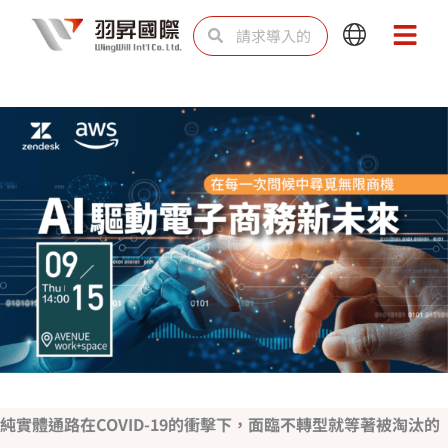
跳
Search
Search
Main
Main
至
Menu
Menu
内
容
純實體通路在COVID-19的衝擊下，面臨不轉型就等著被淘汰的