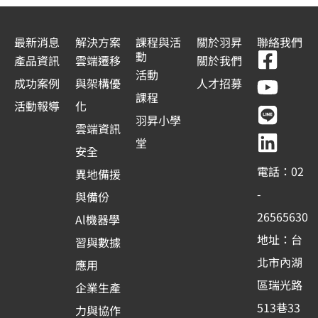
最新消息
解決方案
課程與活
關於羽昇
聯絡我們
F
Y
L
L
動
產品資訊
雲端遷移
關於我們
a
o
i
i
活動
成功案例
與架構優
人才招募
c
u
n
n
課程
活動報導
化
e
t
e
k
羽昇小學
雲端資訊
b
u
e
堂
安全
o
b
d
電話：02
異地備援
o
e
i
-
與備份
k
n
26565630
Al機器學
-
地址：台
習與數據
s
北市內湖
應用
q
區瑞光路
u
企業生產
513巷33
a
力與協作