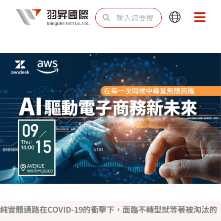
跳
搜
搜
Main
Main
至
尋
尋
Menu
Menu
主
要
內
容
純實體通路在COVID-19的衝擊下，面臨不轉型就等著被淘汰的