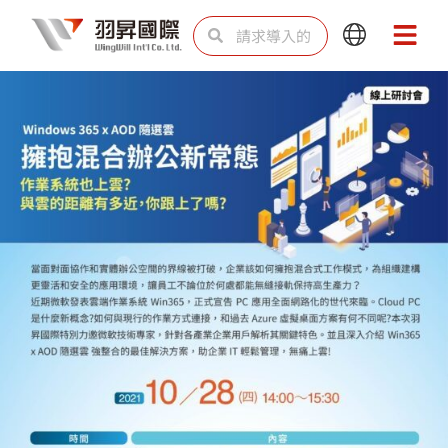
跳
Search
Search
Main
Main
至
Menu
Menu
内
容