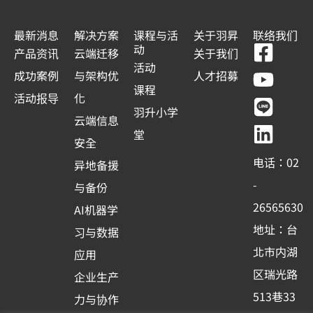
最新消息
解决方案
课程与活
关于羽昇
联络我们
F
Y
L
L
动
产品资讯
云端迁移
关于我们
a
o
i
i
活动
成功案例
与架构优
人才招募
c
u
n
n
课程
活动报导
化
e
t
e
k
羽升小学
云端信息
b
u
e
堂
安全
o
b
d
电话：02
异地备援
o
e
i
-
与备份
k
n
26565630
AI机器学
-
地址：台
习与数据
s
北市内湖
应用
q
区瑞光路
u
企业生产
513巷33
a
力与协作