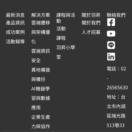
最新消息
解決方案
課程與活
關於羽昇
聯絡我們
F
Y
L
L
動
產品資訊
雲端遷移
關於我們
a
o
i
i
活動
成功案例
與架構優
人才招募
c
u
n
n
課程
活動報導
化
e
t
e
k
羽昇小學
雲端資訊
b
u
e
堂
安全
o
b
d
電話：02
異地備援
o
e
i
-
與備份
k
n
26565630
Al機器學
-
地址：台
習與數據
s
北市內湖
應用
q
區瑞光路
u
企業生產
513巷33
a
力與協作