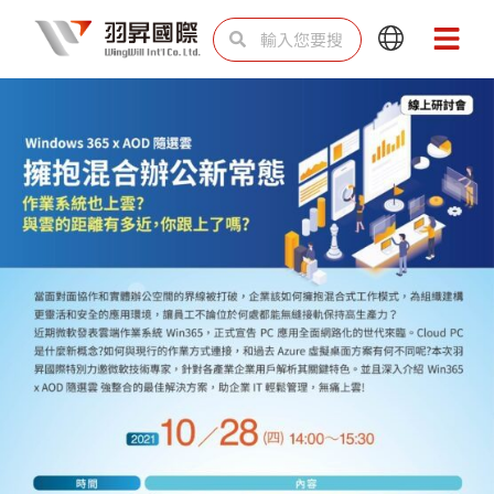
跳
搜
搜
Main
Main
至
尋
尋
Menu
Menu
主
要
內
容