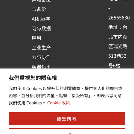
o
e
i
-
与备份
k
n
26565630
AI机器学
-
地址：台
习与数据
s
北市内湖
应用
q
区瑞光路
u
企业生产
513巷33
a
力与协作
r
号6楼
容器化平
e
订阅羽升
台应用
我們重視您的隱私權
新讯 | 提
我們使用 Cookies 以提升您的瀏覽體驗、提供個人化的廣告或
供您最新
內容，並分析我們的流量。點擊「接受所有」，即表示您同意
我們使用 Cookies。
Cookie 政策
的活动及
产业资讯
接受所有