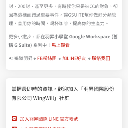
封、200封、甚至更多，有時候你只是被CC的對象，卻
因為這樣而錯過重要事件，讓GSUITE幫你做好分類管
理，善用你的時間，喝杯咖啡，提高你的生產力。
更多小撇步，都在
羽昇小學堂 Google Workspace (舊
稱 G Suite)
系列中！
馬上觀看
📢 追蹤羽昇🔸
FB粉絲團
🔸
加LINE好友
🔸
联络我们
掌握最即時的資訊，歡迎加入「羽昇國際股份
有限公司 WingWill」社群｜
加入羽昇國際 LINE 官方帳號