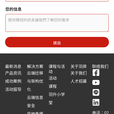
n
您的信息
i
t
e
d
送出
S
t
a
最新消息
解决方案
课程与活
关于羽昇
联络我们
F
Y
L
L
动
t
产品资讯
云端迁移
关于我们
a
o
i
i
活动
e
成功案例
与架构优
人才招募
c
u
n
n
课程
s
活动报导
化
e
t
e
k
羽升小学
+
云端信息
b
u
e
堂
1
安全
o
b
d
电话：02
异地备援