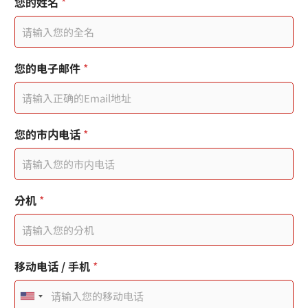
分
您的姓名
*
機
行
動
電
話
您的电子邮件
*
您
的
姓
名
/
您的市内电话
*
手
机
您
的
姓
分机
*
名
移动电话 / 手机
*
U