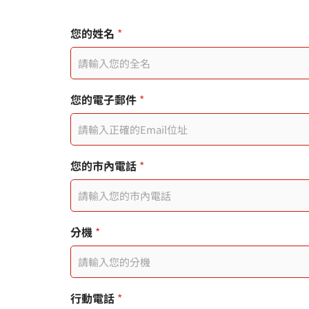
*
您的姓名
*
頁
面
連
結
您的電子郵件
*
您的市內電話
*
頁
分機
*
面
連
結
日
期
行動電話
*