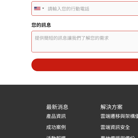
戳
記
U
您
的
n
訊
您的訊息
息
i
t
e
d
S
t
a
最新消息
解決方案
t
產品資訊
雲端遷移與架構
e
成功案例
雲端資訊安全
s
活動報導
異地備援與備份