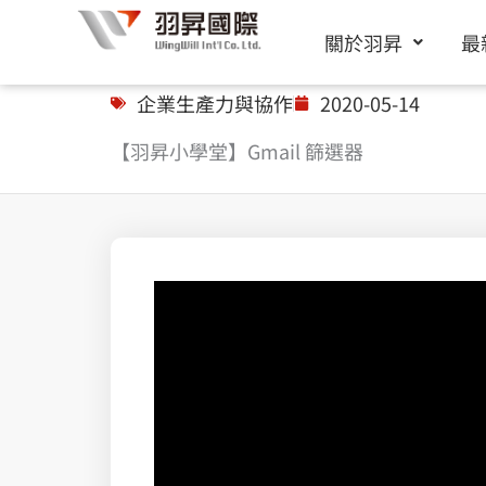
跳
關於羽昇
最
至
主
企業生產力與協作
2020-05-14
要
【羽昇小學堂】Gmail 篩選器
內
容