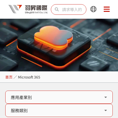
跳
Search
Search
Main
Main
至
Menu
Menu
内
容
Microsoft 365
首页
／
Microsoft 365