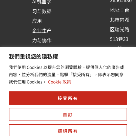
26565630
AI机器学
-
地址：台
习与数据
s
北市内湖
应用
q
区瑞光路
u
企业生产
513巷33
a
力与协作
r
号6楼
容器化平
我們重視您的隱私權
e
订阅羽升
台应用
我們使用 Cookies 以提升您的瀏覽體驗、提供個人化的廣告或
新讯 | 提
其他/增
內容，並分析我們的流量。點擊「接受所有」，即表示您同意
供您最新
值服务
我們使用 Cookies。
Cookie 政策
的活动及
产业资讯
接受所有
自訂
拒絕所有
Copyright © 羽昇國際股份有限公司