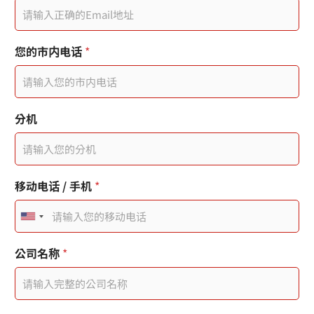
名
時
*
間
行
動
您的市内电话
*
電
話
產
業
類
分机
型
移动电话 / 手机
*
U
n
公司名称
*
i
t
e