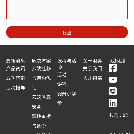
送出
最新消息
解决方案
课程与活
关于羽昇
联络我们
F
Y
L
L
动
产品资讯
云端迁移
关于我们
a
o
i
i
活动
成功案例
与架构优
人才招募
c
u
n
n
课程
活动报导
化
e
t
e
k
羽升小学
云端信息
b
u
e
堂
安全
o
b
d
电话：02
异地备援
o
e
i
-
与备份
k
n