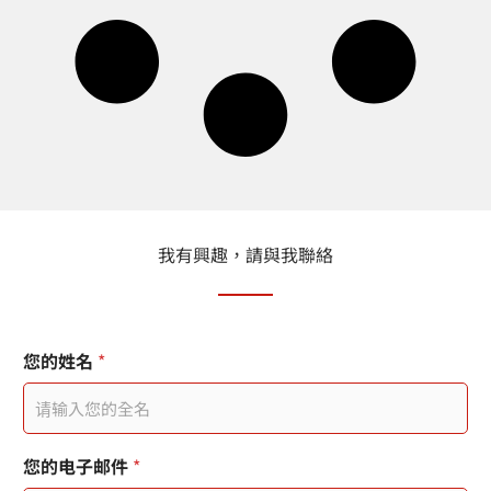
我有興趣，請與我聯絡
联
您的姓名
*
络
时
间
您
的
聯
您的电子邮件
*
姓
絡