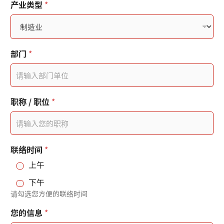
产业类型
*
d
S
t
部门
*
a
t
e
职称 / 职位
*
s
+
1
联络时间
*
上午
下午
请勾选您方便的联络时间
您的信息
*