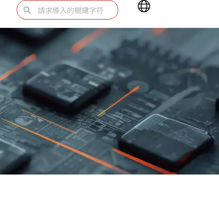
Main
Search
Search
Menu