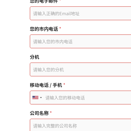
面
您的电子邮件
*
連
結
使
用
者
您的市内电话
*
分机
移动电话 / 手机
*
U
n
公司名称
*
i