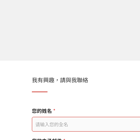
我有興趣，請與我聯絡
您
您的姓名
*
的
訊
息
頁