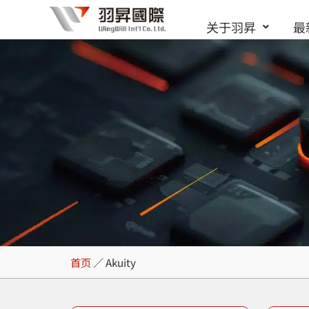
跳
关于羽昇
最
至
内
容
Akuity
首页
／
Akuity