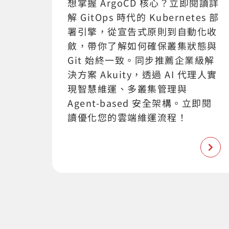
想掌握 ArgoCD 核心？立即閱讀詳
解 GitOps 時代的 Kubernetes 部
署引擎，從宣告式原則到自動化收
斂，帶你了解如何確保叢集狀態與
Git 始終一致。同步推薦企業級解
決方案 Akuity，透過 AI 代理人實
現智慧維運、多叢集管理與
Agent-based 安全架構。立即閱
讀優化您的雲端維運流程！