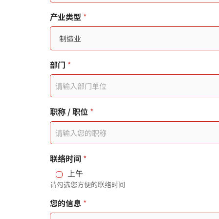
t
产业类型
*
e
d
S
部门
*
t
a
t
*
职称 / 职位
*
联
e
络
时
s
间
联
联络时间
*
+
络
上午
时
1
请勾选您方便的联络时间
间
您的信息
*