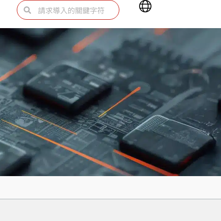
Main
Search
Search
Menu