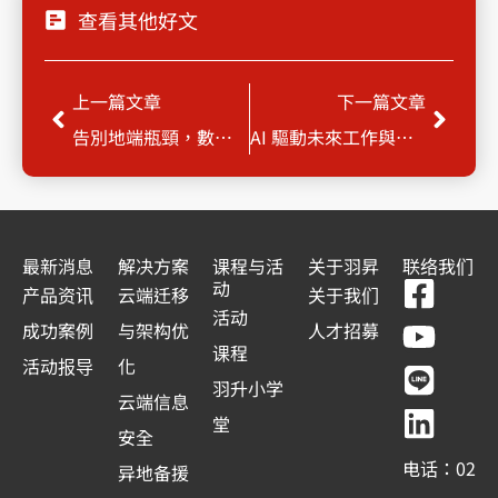
查看其他好文
Prev
Next
上一篇文章
下一篇文章
告別地端瓶頸，數位辦公全面升級！ Exchange 無痛移轉攻略
AI 驅動未來工作與數位轉型 : Gemini & Vertex AI 如何打造 AI 企業生態？
最新消息
解决方案
课程与活
关于羽昇
联络我们
F
Y
L
L
动
产品资讯
云端迁移
关于我们
a
o
i
i
活动
成功案例
与架构优
人才招募
c
u
n
n
课程
活动报导
化
e
t
e
k
羽升小学
云端信息
b
u
e
堂
安全
o
b
d
电话：02
异地备援
o
e
i