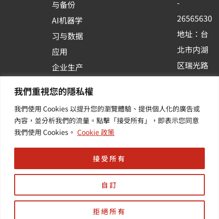
-
与备份
k
n
26565630
AI机器学
-
地址：台
习与数据
s
北市内湖
应用
q
区瑞光路
u
企业生产
513巷33
a
力与协作
我們重視您的隱私權
r
号6楼
容器化平
我們使用 Cookies 以提升您的瀏覽體驗、提供個人化的廣告或
e
订阅羽升
台应用
內容，並分析我們的流量。點擊「接受所有」，即表示您同意
新讯 | 提
其他/增
我們使用 Cookies。
Cookie 政策
供您最新
值服务
的活动及
接受所有
产业资讯
自訂
拒絕所有