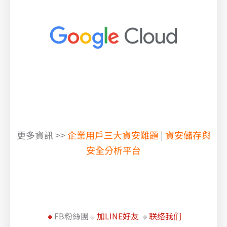
更多資訊 >>
企業用戶三大資安難題
|
資安儲存與
安全分析平台
2024 企業資安前瞻論壇 : 迎向複雜資安威脅的新時代
SIEM、SASE、API Security 三大解決方案深度剖析
🔸
FB粉絲團🔸
加LINE好友
🔸
联络我们