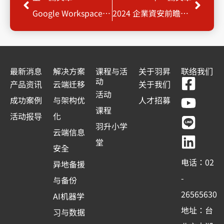
Google Workspace 教育訓練課程，升級你的工作力！讓你事半功倍！
2024 企業資安前瞻論壇 : 迎向複雜資安威脅的新時代
最新消息
解决方案
课程与活
关于羽昇
联络我们
F
Y
L
L
动
产品资讯
云端迁移
关于我们
a
o
i
i
活动
成功案例
与架构优
人才招募
c
u
n
n
课程
活动报导
化
e
t
e
k
羽升小学
云端信息
b
u
e
堂
安全
o
b
d
电话：02
异地备援
o
e
i
-
与备份
k
n
26565630
AI机器学
-
地址：台
习与数据
s