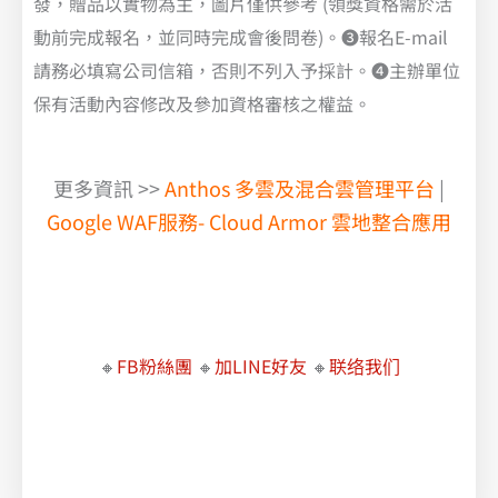
發，贈品以實物為主，圖片僅供參考 (領獎資格需於活
動前完成報名，並同時完成會後問卷)。❸報名E-mail
請務必填寫公司信箱，否則不列入予採計。❹主辦單位
保有活動內容修改及參加資格審核之權益。
更多資訊 >>
Anthos 多雲及混合雲管理平台
|
Google WAF服務- Cloud Armor 雲地整合應用
了解 VMware 新策略的最佳應對方案，快速遷移至 AWS 雲端
VMware , VMware 授權費用, VMware vSphere 上雲遷移
🔸
FB粉絲團
🔸
加LINE好友
🔸
联络我们
職場必學的 Google Workspace 智慧辦公術
乘風破浪，擁抱雲端：Google Cloud VMware Engine 助您無縫遷移