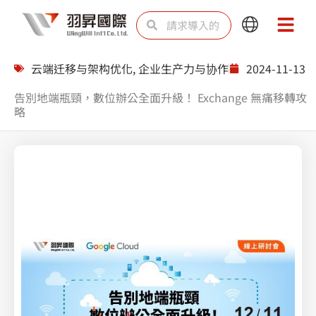
跳
Search
Search
Main
Main
至
Menu
Menu
内
云端迁移与架构优化
,
企业生产力与协作
2024-11-13
容
告別地端瓶頸，數位辦公全面升級！ Exchange 無痛移轉攻
略
Splunk 上帝視角綜觀雲端防護無死AWS