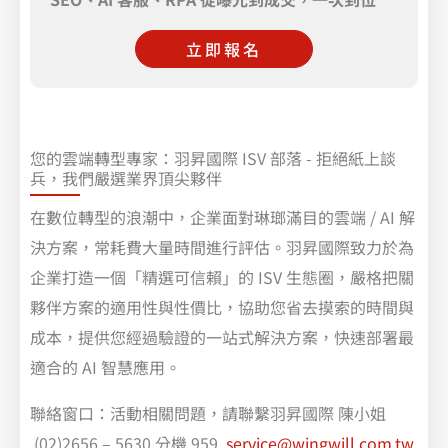
立即報名
您的雲端轉型專家：羽昇國際 ISV 部落 - 拒絕紙上談
兵，我們嚴選業界頂尖夥伴
在數位轉型的浪潮中，企業面對琳瑯滿目的雲端 / AI 解
決方案，常耗費大量時間進行評估。羽昇國際致力於為
企業打造一個「精選可信賴」的 ISV 生態圈，嚴格把關
夥伴方案的適用性與性價比，協助您省去摸索的時間與
成本，提供您經過驗證的一站式解決方案，快速部署最
適合的 AI 智慧應用。
聯絡窗口：活動相關問題，請聯繫羽昇國際 陳小姐
(02)2656 – 5630 分機 959
service@wingwill.com.tw