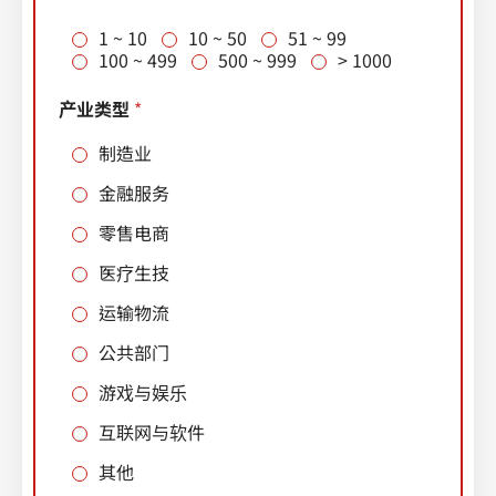
稱
（
1 ~ 10
10 ~ 50
51 ~ 99
請
100 ~ 499
500 ~ 999
> 1000
填
寫
产业类型
*
完
整
制造业
名
稱
金融服务
）
零售电商
医疗生技
运输物流
公共部门
游戏与娱乐
互联网与软件
其他