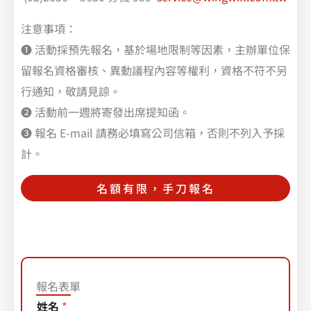
注意事項：
❶ 活動採預先報名，基於場地限制等因素，主辦單位保
留報名資格審核、異動議程內容等權利，資格不符不另
行通知，敬請見諒。
❷ 活動前一週將寄發出席提知函。
❸ 報名 E-mail 請務必填寫公司信箱，否則不列入予採
計。
名額有限，手刀報名
報名表單
備
姓名
*