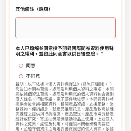
l
其他備註（選填）
e
c
t
e
d
本人已瞭解並同意授予羽昇國際問卷資料使用聲
明之權利，並留此同意書以供日後查驗。
*
同意
不同意
聲明：以下依據《個人資料保護法》(暨施行細則)，向
您告知本問卷蒐集、處理及利用個人資料之事項：本問
卷依據個資法蒐集、處理及利用您的個人資料包含識別
個人姓名、行動電話、電子郵件地址等。本問卷資料將
提供會後會議相關資料、相關產品資訊、支援服務、業
務諮詢、促銷訊息、新產品推廣訊息、產品及教育訓練
與課程之提供與行銷推廣、產品配送、產品市場分析及
統計或研究、寄送抽獎贈獎活動贈品之使用。上述個人
資料之蒐集、處理及利用，將僅限本問卷業務需要使
用，並遵守個資法之規定妥善保護您的個人資訊。依據