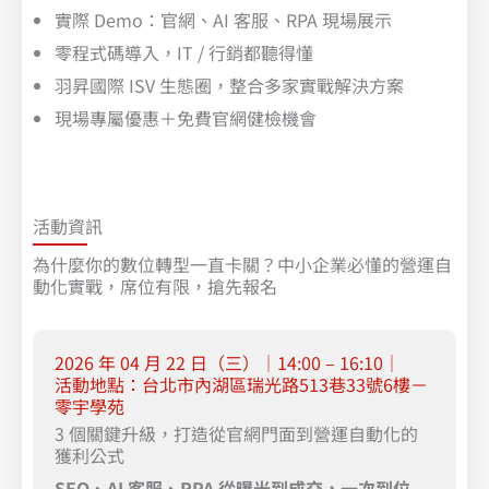
實際 Demo：官網、AI 客服、RPA 現場展示
零程式碼導入，IT / 行銷都聽得懂
羽昇國際 ISV 生態圈，整合多家實戰解決方案
現場專屬優惠＋免費官網健檢機會
活動資訊
為什麼你的數位轉型一直卡關？中小企業必懂的營運自
動化實戰，席位有限，搶先報名
2026 年 04 月 22 日（三）｜14:00 – 16:10｜
活動地點：台北市內湖區瑞光路513巷33號6樓－
零宇學苑
3 個關鍵升級，打造從官網門面到營運自動化的
獲利公式
SEO
、AI 客服、RPA 從曝光到成交，一次到位