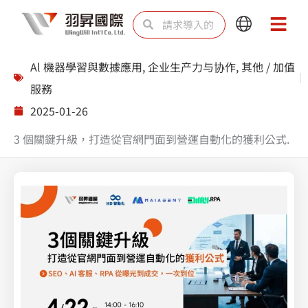
跳
Search
Search
Main
Main
至
Menu
Menu
内
Al 機器學習與數據應用
,
企业生产力与协作
,
其他 / 加值
容
服務
2025-01-26
3 個關鍵升級，打造從官網門面到營運自動化的獲利公式.