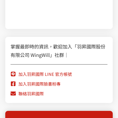
站搶進 AI 搜尋排名的秘密武器，了解ISV雲端轉型解
決方案，幫您打造 AI 可讀且高收錄的內容。
掌握最即時的資訊，歡迎加入「羽昇國際股份
有限公司 WingWill」社群｜
加入羽昇國際 LINE 官方帳號
加入羽昇國際臉書粉專
聯絡羽昇國際