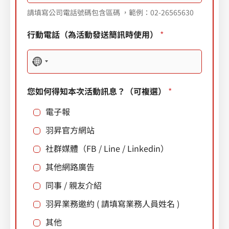
請填寫公司電話號碼包含區碼 ，範例：02-26565630
行動電話（為活動發送簡訊時使用）
*
N
o
您如何得知本次活動訊息？（可複選）
*
c
o
電子報
u
羽昇官方網站
n
社群媒體（FB / Line / Linkedin）
t
其他網路廣告
r
同事 / 親友介紹
y
s
羽昇業務邀約 ( 請填寫業務人員姓名 )
e
其他