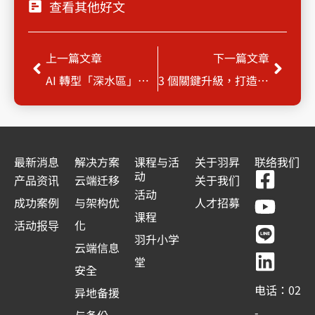
查看其他好文
Prev
Next
上一篇文章
下一篇文章
AI 轉型「深水區」如何突圍？
3 個關鍵升級，打造從官網門面到營運自動化的獲利公式…
最新消息
解决方案
课程与活
关于羽昇
联络我们
F
Y
L
L
动
产品资讯
云端迁移
关于我们
a
o
i
i
活动
成功案例
与架构优
人才招募
c
u
n
n
课程
活动报导
化
e
t
e
k
羽升小学
云端信息
b
u
e
堂
安全
o
b
d
电话：02
异地备援
o
e
i
-
与备份