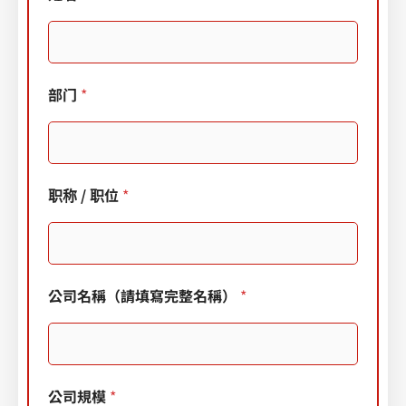
用
電
子
信
箱
部门
*
/
電
子
信
箱
职称 / 职位
*
姓
公司名稱（請填寫完整名稱）
*
名
職
稱
公
司
公司規模
*
名