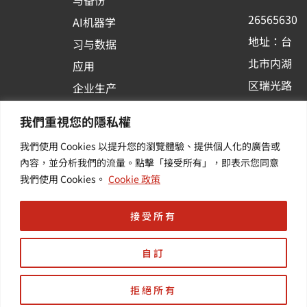
k
n
26565630
AI机器学
-
地址：台
习与数据
s
北市内湖
应用
q
区瑞光路
u
企业生产
513巷33
a
力与协作
我們重視您的隱私權
r
号6楼
容器化平
我們使用 Cookies 以提升您的瀏覽體驗、提供個人化的廣告或
e
订阅羽升
台应用
內容，並分析我們的流量。點擊「接受所有」，即表示您同意
新讯 | 提
其他/增
我們使用 Cookies。
Cookie 政策
供您最新
值服务
的活动及
接受所有
产业资讯
自訂
拒絕所有