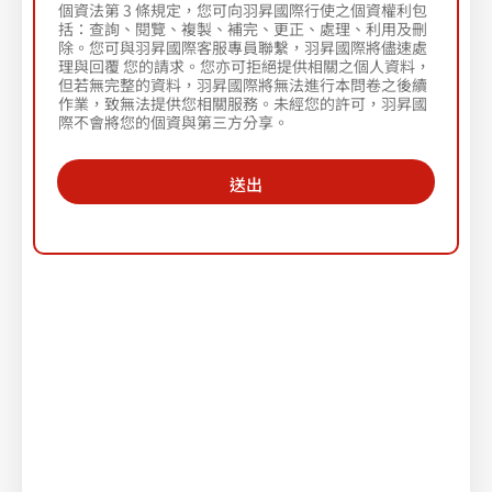
個資法第 3 條規定，您可向羽昇國際行使之個資權利包
括：查詢、閱覽、複製、補完、更正、處理、利用及刪
除。您可與羽昇國際客服專員聯繫，羽昇國際將儘速處
理與回覆 您的請求。您亦可拒絕提供相關之個人資料，
但若無完整的資料，羽昇國際將無法進行本問卷之後續
作業，致無法提供您相關服務。未經您的許可，羽昇國
際不會將您的個資與第三方分享。
送出
官網沒流量？2026 企業必備「雲端 × AI」網站獲利
方程式
羽昇 ISV 生態圈 – MaiAgent 企業生成式AI 解決方案
掌握 SEO 升級 GEO，優化 AISEO 搜尋排名。歡迎
報名
AISEO 如何優化?
AI 摘要（AI Overviews，簡稱AIO）
，AISEO
是讓網