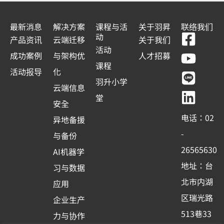
最新消息
解决方案
课程与活
关于羽昇
联络我们
F
Y
L
L
动
产品资讯
云端迁移
关于我们
a
o
i
i
活动
成功案例
与架构优
人才招募
c
u
n
n
课程
活动报导
化
e
t
e
k
羽升小学
云端信息
b
u
e
堂
安全
o
b
d
电话：02
异地备援
o
e
i
-
与备份
k
n
26565630
AI机器学
-
地址：台
习与数据
s
北市内湖
应用
q
区瑞光路
u
企业生产
513巷33
a
力与协作