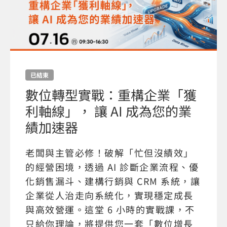
已結束
數位轉型實戰：重構企業「獲
利軸線」， 讓 AI 成為您的業
績加速器
老闆與主管必修！破解「忙但沒績效」
的經營困境，透過 AI 診斷企業流程、優
化銷售漏斗、建構行銷與 CRM 系統，讓
企業從人治走向系統化，實現穩定成長
與高效營運。這堂 6 小時的實戰課，不
只給你理論，將提供您一套「數位增長