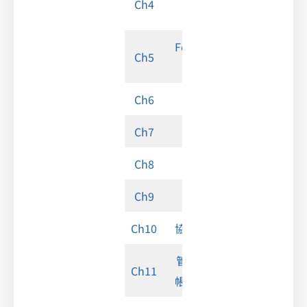
Ch4
硬碟)
Form (表
Ch5
單)
Ch6
Meet
Ch7
Chat
Ch8
日曆
Ch9
論壇
Ch10
協作工具
管理個人
Ch11
帳戶安全