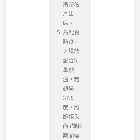
攜帶名
片出
席。
為配合
防疫，
入場請
配合測
量額
溫，若
超過
37.5
度，將
婉拒入
內 (課程
期間需