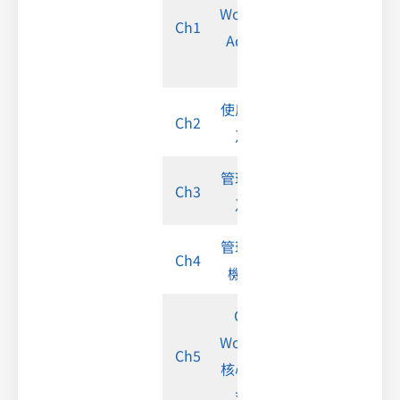
Workspace
Ch1
Admin 簡
介
使用者帳號
Ch2
及群組
管理員帳號
Ch3
及角色
管理網域及
Ch4
機構單位
Google
Workspace
Ch5
核心應用程
式設定