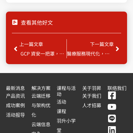
查看其他好文
Prev
Next
上一篇文章
下一篇文章
GCP 資安一把罩，監控/控制很重要
醫療服務現代化，數位轉型的世界趨勢 | 系列研討會
最新消息
解决方案
课程与活
关于羽昇
联络我们
F
Y
L
L
动
产品资讯
云端迁移
关于我们
a
o
i
i
活动
成功案例
与架构优
人才招募
c
u
n
n
课程
活动报导
化
e
t
e
k
羽升小学
云端信息
b
u
e
堂