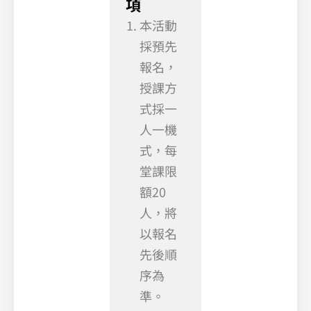
項
本活動
採預先
報名，
授課方
式採一
人一機
式，每
堂課限
額20
人，將
以報名
先後順
序為
準。