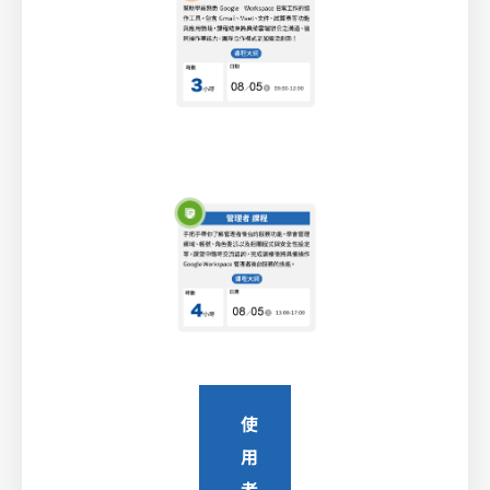
使
用
者