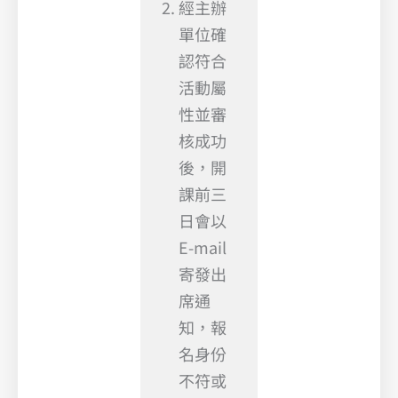
經主辦
單位確
認符合
活動屬
性並審
核成功
後，開
課前三
日會以
E-mail
寄發出
席通
知，報
名身份
不符或