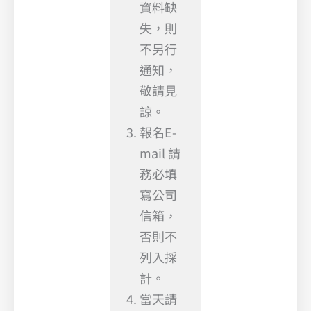
資料缺
失，則
不另行
通知，
敬請見
諒。
報名E-
mail 請
務必填
寫公司
信箱，
否則不
列入採
計。
當天請