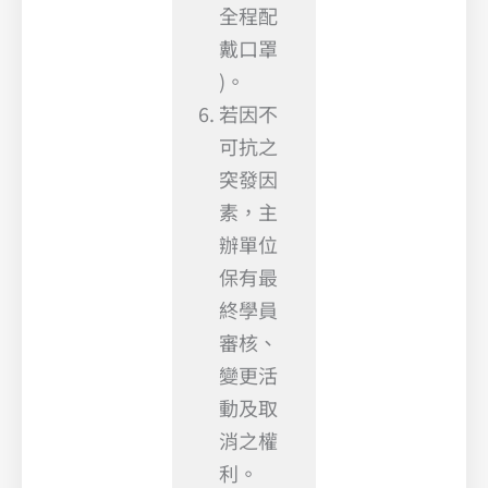
全程配
戴口罩
)。
若因不
可抗之
突發因
素，主
辦單位
保有最
終學員
審核、
變更活
動及取
消之權
利。