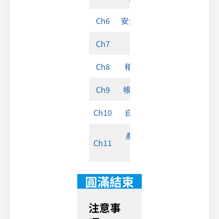
Ch6
安全性設定
Ch7
報告
Ch8
稽核報告
Ch9
帳單/帳戶
Ch10
自訂規則
產品最新
Ch11
動態
圓滿結束
注意事