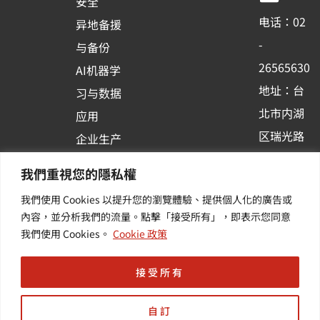
安全
o
b
d
电话：02
异地备援
o
e
i
-
与备份
k
n
26565630
AI机器学
-
地址：台
习与数据
s
北市内湖
应用
q
区瑞光路
u
企业生产
513巷33
a
力与协作
我們重視您的隱私權
r
号6楼
容器化平
我們使用 Cookies 以提升您的瀏覽體驗、提供個人化的廣告或
e
订阅羽升
台应用
內容，並分析我們的流量。點擊「接受所有」，即表示您同意
新讯 | 提
其他/增
我們使用 Cookies。
Cookie 政策
供您最新
值服务
的活动及
接受所有
产业资讯
自訂