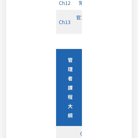
Ch12
常見問題
官方教學資
Ch13
源
管
理
者
課
程
大
綱
Google