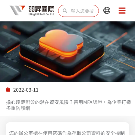
跳
搜
搜
Main
Main
至
尋
尋
Menu
Menu
主
要
內
容
解決方案
2022-03-11
擔心遠距辦公的潛在資安風險？善用MFA認證，為企業打造
多重防護網
您的辦公室還在使用密碼作為存取公司資料的安全機制