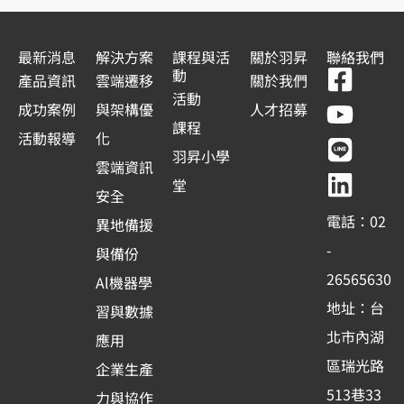
最新消息
解決方案
課程與活
關於羽昇
聯絡我們
F
Y
L
L
動
產品資訊
雲端遷移
關於我們
a
o
i
i
活動
成功案例
與架構優
人才招募
c
u
n
n
課程
活動報導
化
e
t
e
k
羽昇小學
雲端資訊
b
u
e
堂
安全
o
b
d
電話：02
異地備援
o
e
i
-
與備份
k
n
26565630
Al機器學
-
地址：台
習與數據
s
北市內湖
應用
q
區瑞光路
u
企業生產
513巷33
a
力與協作