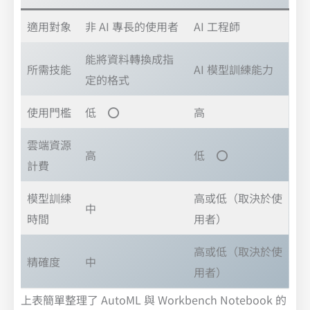
適用對象
非 AI 專長的使用者
AI 工程師
能將資料轉換成指
所需技能
AI 模型訓練能力
定的格式
使用門檻
低 ⭕
高
雲端資源
高
低 ⭕
計費
模型訓練
高或低（取決於使
中
時間
用者）
高或低（取決於使
精確度
中
用者）
上表簡單整理了 AutoML 與 Workbench Notebook 的