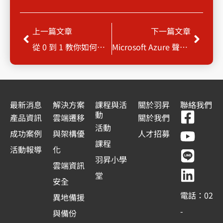
上一頁
下一
上一篇文章
下一篇文章
從 0 到 1 教你如何用 AI 進行瑕疵檢測 – Vertex AI
Microsoft Azure 聲音合成服務 (自訂神經語音 TTS)
最新消息
解決方案
課程與活
關於羽昇
聯絡我們
F
Y
L
L
動
產品資訊
雲端遷移
關於我們
a
o
i
i
活動
成功案例
與架構優
人才招募
c
u
n
n
課程
活動報導
化
e
t
e
k
羽昇小學
雲端資訊
b
u
e
堂
安全
o
b
d
電話：02
異地備援
o
e
i
-
與備份
k
n