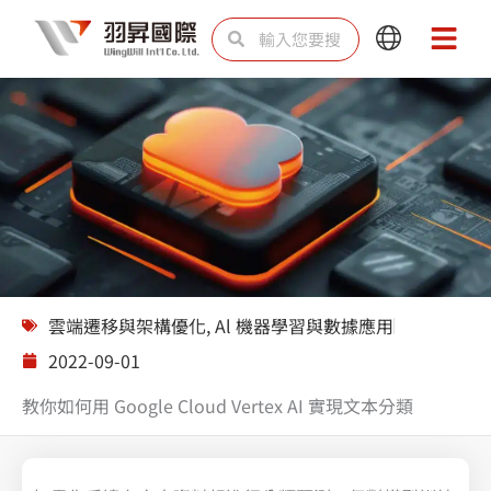
跳
搜
搜
Main
Main
至
尋
尋
Menu
Menu
主
要
內
容
解決方案
雲端遷移與架構優化
,
Al 機器學習與數據應用
2022-09-01
教你如何用 Google Cloud Vertex AI 實現文本分類