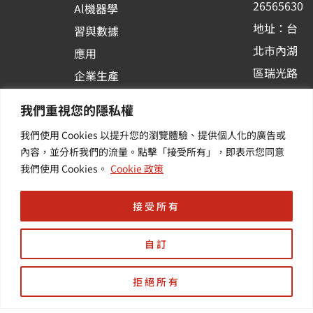
26565630
Al機器學
-
地址：台
習與數據
s
北市內湖
應用
q
區瑞光路
u
企業生產
513巷33
a
力與協作
我們重視您的隱私權
r
號6樓
容器化平
我們使用 Cookies 以提升您的瀏覽體驗、提供個人化的廣告或
e
訂閱羽昇
台應用
內容，並分析我們的流量。點擊「接受所有」，即表示您同意
新訊 | 提
其他／加
我們使用 Cookies。
Cookie 政策
供您最新
值服務
的活動及
接受所有
產業資訊
自訂
拒絕所有