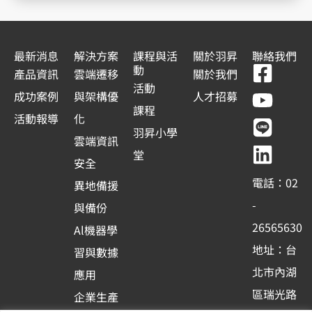
最新消息
解決方案
課程與活
關於羽昇
聯絡我們
F
Y
L
L
動
產品資訊
雲端遷移
關於我們
a
o
i
i
活動
成功案例
與架構優
人才招募
c
u
n
n
課程
活動報導
化
e
t
e
k
羽昇小學
雲端資訊
b
u
e
堂
安全
o
b
d
電話：02
異地備援
o
e
i
-
與備份
k
n
26565630
Al機器學
-
地址：台
習與數據
s
北市內湖
應用
q
區瑞光路
u
企業生產