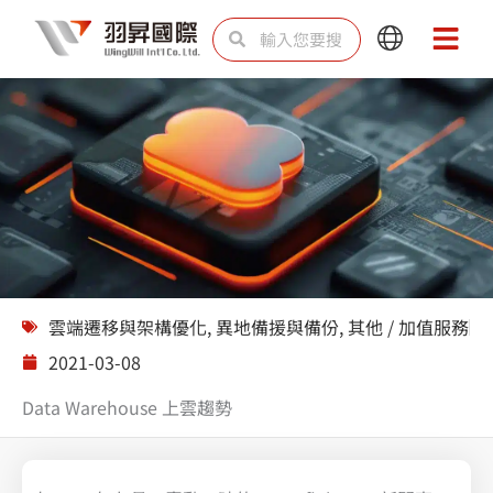
跳
搜
搜
Main
Main
至
尋
尋
Menu
Menu
主
要
內
容
解決方案
雲端遷移與架構優化
,
異地備援與備份
,
其他 / 加值服務
2021-03-08
Data Warehouse 上雲趨勢