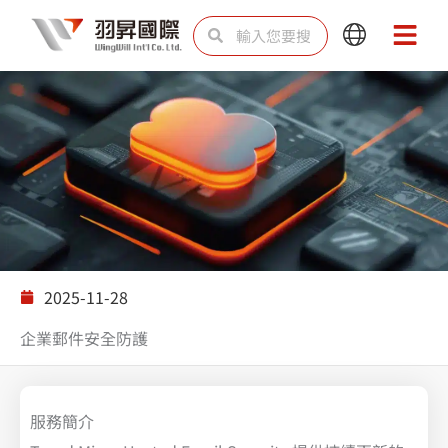
跳
搜
搜
Main
Main
至
尋
尋
Menu
Menu
主
要
內
容
解決方案
2025-11-28
企業郵件安全防護
服務簡介