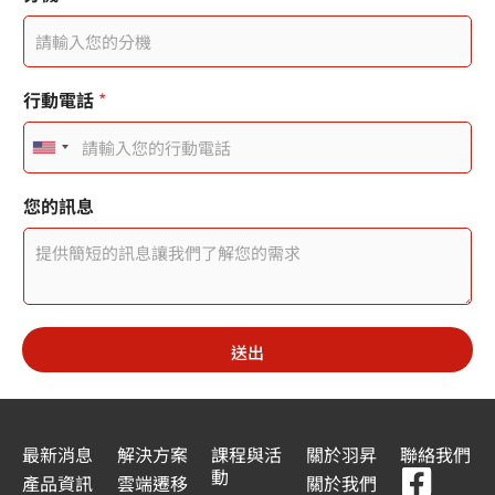
行動電話
*
U
n
您的訊息
i
t
e
d
送出
S
t
a
最新消息
解決方案
課程與活
關於羽昇
聯絡我們
F
Y
L
L
動
t
產品資訊
雲端遷移
關於我們