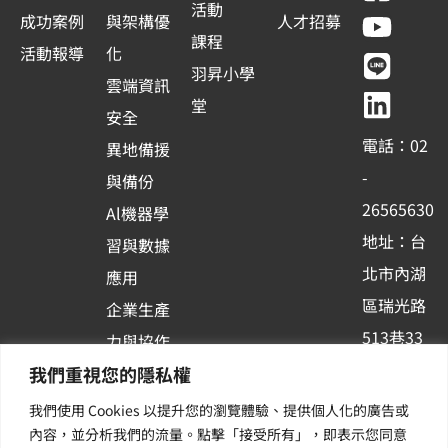
a
o
i
i
活動
e
成功案例
與架構優
人才招募
c
u
n
n
課程
s
活動報導
化
e
t
e
k
羽昇小學
+
雲端資訊
b
u
e
堂
1
安全
o
b
d
電話：02
異地備援
o
e
i
-
與備份
k
n
26565630
Al機器學
-
地址：台
習與數據
s
北市內湖
應用
q
區瑞光路
u
企業生產
513巷33
a
力與協作
r
號6樓
我們重視您的隱私權
容器化平
e
訂閱羽昇
台應用
我們使用 Cookies 以提升您的瀏覽體驗、提供個人化的廣告或
新訊 | 提
內容，並分析我們的流量。點擊「接受所有」，即表示您同意