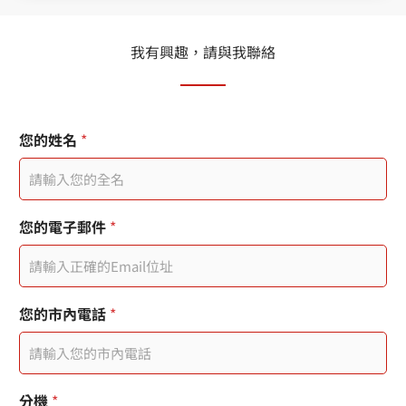
我有興趣，請與我聯絡
行
*
您的姓名
*
動
*
電
話
頁
面
您的電子郵件
*
標
題
您
的
訊
您的市內電話
*
息
分機
*