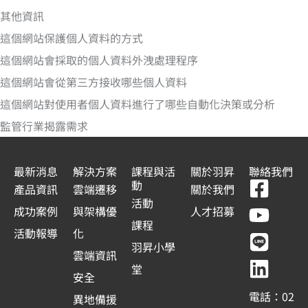
其他資訊
這個網站保護個人資料的方式
這個網站會採取的個人資料外洩處理程序
這個網站會從第三方接收哪些個人資料
這個網站對使用者個人資料進行了哪些自動化決策或分析
監管行業揭露需求
最新消息
解決方案
課程與活
關於羽昇
聯絡我們
F
Y
L
L
動
產品資訊
雲端遷移
關於我們
a
o
i
i
活動
成功案例
與架構優
人才招募
c
u
n
n
課程
活動報導
化
e
t
e
k
羽昇小學
雲端資訊
b
u
e
堂
安全
o
b
d
電話：02
異地備援