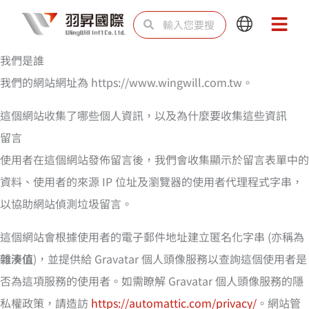
跳
搜
搜
Main
Main
至
尋
尋
Menu
Menu
主
我們是誰
要
我們的網站網址為 https://www.wingwill.com.tw。
內
這個網站收集了哪些個人資訊，以及為什麼要收集這些資訊
容
留言
使用者在這個網站發佈留言後，我們會收集顯示於留言表單中的
資料、使用者的來源 IP 位址及瀏覽器的使用者代理程式字串，
以協助網站偵測垃圾留言。
這個網站會根據使用者的電子郵件地址建立匿名化字串 (亦稱為
雜湊值
)，並提供給 Gravatar 個人頭像服務以查詢這個使用者是
否為這項服務的使用者。如需瞭解 Gravatar 個人頭像服務的隱
私權政策，請造訪
https://automattic.com/privacy/
。網站管