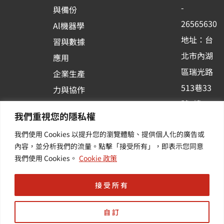
o
e
i
-
與備份
k
n
26565630
Al機器學
-
地址：台
習與數據
s
北市內湖
應用
q
區瑞光路
u
企業生產
513巷33
a
力與協作
r
號6樓
容器化平
我們重視您的隱私權
e
訂閱羽昇
台應用
我們使用 Cookies 以提升您的瀏覽體驗、提供個人化的廣告或
新訊 | 提
其他／加
內容，並分析我們的流量。點擊「接受所有」，即表示您同意
供您最新
值服務
我們使用 Cookies。
Cookie 政策
的活動及
產業資訊
接受所有
自訂