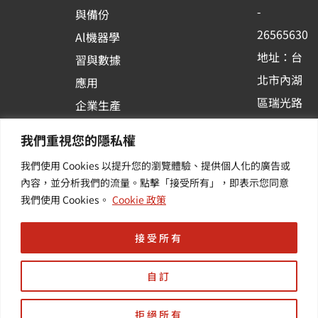
o
e
i
-
與備份
k
n
26565630
Al機器學
-
地址：台
習與數據
s
北市內湖
應用
q
區瑞光路
u
企業生產
513巷33
a
力與協作
我們重視您的隱私權
r
號6樓
容器化平
我們使用 Cookies 以提升您的瀏覽體驗、提供個人化的廣告或
e
訂閱羽昇
台應用
內容，並分析我們的流量。點擊「接受所有」，即表示您同意
新訊 | 提
其他／加
我們使用 Cookies。
Cookie 政策
供您最新
值服務
的活動及
接受所有
產業資訊
自訂
拒絕所有