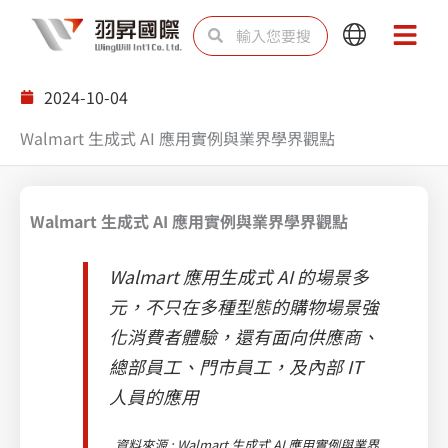
跳
搜
搜
Main
Main
至
尋
尋
Menu
Menu
主
2024-10-04
要
Walmart 生成式 AI 應用實例與業界學界觀點
內
容
Walmart 生成式 AI 應用實例與業界學界觀點
Walmart 應用生成式 AI 的場景多
元，不只在多種型態的購物場景強
化消費者體驗，還有面向供應商、
總部員工、門市員工，及內部 IT
人員的應用
資料來源 : Walmart 生成式 AI 應用實例與業界