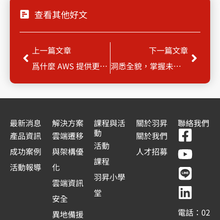
查看其他好文
上一頁
下一
上一篇文章
下一篇文章
爲什麼 AWS 提供更安全、合規、負責任的生成式AI？
洞悉全貌，掌握未來 Observability Solution
最新消息
解決方案
課程與活
關於羽昇
聯絡我們
F
Y
L
L
動
產品資訊
雲端遷移
關於我們
a
o
i
i
活動
成功案例
與架構優
人才招募
c
u
n
n
課程
活動報導
化
e
t
e
k
羽昇小學
雲端資訊
b
u
e
堂
安全
o
b
d
電話：02
異地備援