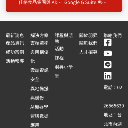
佳格食品集團與 Akamai、羽昇國際並肩合作，經由雲端持續挹注最新最強的資安能量
Google G Suite 免費版 7/1將終止服務
最新消息
解決方案
課程與活
關於羽昇
聯絡我們
F
Y
L
L
動
產品資訊
雲端遷移
關於我們
a
o
i
i
活動
成功案例
與架構優
人才招募
c
u
n
n
課程
活動報導
化
e
t
e
k
羽昇小學
雲端資訊
b
u
e
堂
安全
o
b
d
電話：02
異地備援
o
e
i
-
與備份
k
n
26565630
Al機器學
-
地址：台
習與數據
s
北市內湖
應用
q