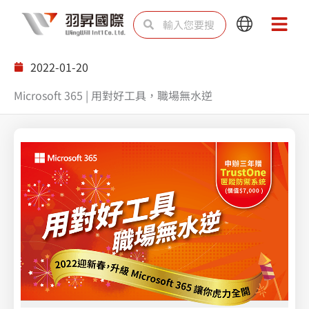
跳
搜
搜
Main
Main
至
尋
尋
Menu
Menu
主
2022-01-20
要
Microsoft 365 | 用對好工具，職場無水逆
內
容