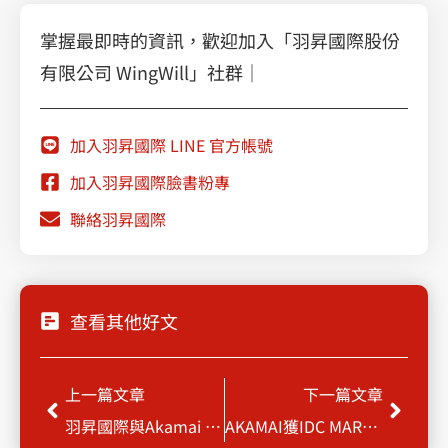
掌握最即時的資訊，歡迎加入「羽昇國際股份
有限公司 WingWill」社群｜
加入羽昇國際 LINE 官方帳號
加入羽昇國際臉書粉專
聯絡羽昇國際
查看其他好文
上一頁
下一
上一篇文章
下一篇文章
羽昇國際與Akamai 共同打造前端的雲端運算&快速安全的網路服務
AKAMAI獲IDC MARKETSCAPE評鑑為CDN領導廠商