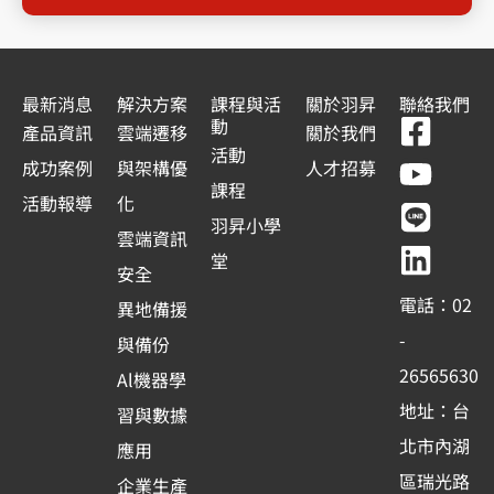
最新消息
解決方案
課程與活
關於羽昇
聯絡我們
F
Y
L
L
動
產品資訊
雲端遷移
關於我們
a
o
i
i
活動
成功案例
與架構優
人才招募
c
u
n
n
課程
活動報導
化
e
t
e
k
羽昇小學
雲端資訊
b
u
e
堂
安全
o
b
d
電話：02
異地備援
o
e
i
-
與備份
k
n
26565630
Al機器學
-
地址：台
習與數據
s
北市內湖
應用
q
區瑞光路
企業生產