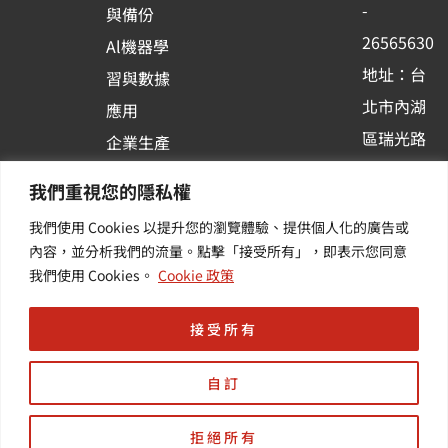
o
e
i
-
與備份
k
n
26565630
Al機器學
-
地址：台
習與數據
s
北市內湖
應用
q
區瑞光路
u
企業生產
513巷33
a
力與協作
我們重視您的隱私權
r
號6樓
容器化平
我們使用 Cookies 以提升您的瀏覽體驗、提供個人化的廣告或
e
訂閱羽昇
台應用
內容，並分析我們的流量。點擊「接受所有」，即表示您同意
新訊 | 提
其他／加
我們使用 Cookies。
Cookie 政策
供您最新
值服務
的活動及
接受所有
產業資訊
自訂
拒絕所有