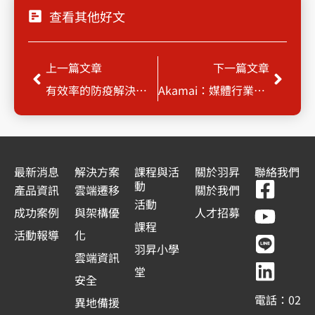
查看其他好文
上一頁
下一
上一篇文章
下一篇文章
有效率的防疫解決方案
Akamai：媒體行業面臨大量撞庫攻擊
最新消息
解決方案
課程與活
關於羽昇
聯絡我們
F
Y
L
L
動
產品資訊
雲端遷移
關於我們
a
o
i
i
活動
成功案例
與架構優
人才招募
c
u
n
n
課程
活動報導
化
e
t
e
k
羽昇小學
雲端資訊
b
u
e
堂
安全
o
b
d
電話：02
異地備援