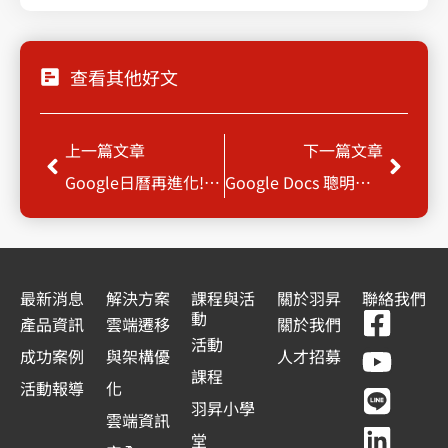
查看其他好文
上一頁
下一
上一篇文章
下一篇文章
Google日曆再進化!整合地圖功能，評論、路線規劃一氣呵成
Google Docs 聰明小技巧，秒速查看編輯者歷程
最新消息
解決方案
課程與活
關於羽昇
聯絡我們
F
Y
L
L
動
產品資訊
雲端遷移
關於我們
a
o
i
i
活動
成功案例
與架構優
人才招募
c
u
n
n
課程
活動報導
化
e
t
e
k
羽昇小學
雲端資訊
b
u
e
堂