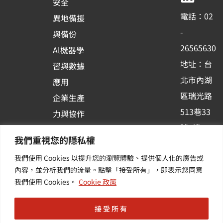
安全
o
b
d
電話：02
異地備援
o
e
i
-
與備份
k
n
26565630
Al機器學
-
地址：台
習與數據
s
北市內湖
應用
q
區瑞光路
u
企業生產
513巷33
a
力與協作
r
號6樓
容器化平
我們重視您的隱私權
e
訂閱羽昇
台應用
我們使用 Cookies 以提升您的瀏覽體驗、提供個人化的廣告或
新訊 | 提
其他／加
內容，並分析我們的流量。點擊「接受所有」，即表示您同意
供您最新
值服務
我們使用 Cookies。
Cookie 政策
的活動及
產業資訊
接受所有