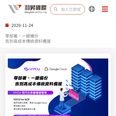
跳
搜
搜
Main
Main
至
尋
尋
Menu
Menu
主
2020-11-24
要
零部署、一鍵備份
內
告別高成本傳統資料備援
容