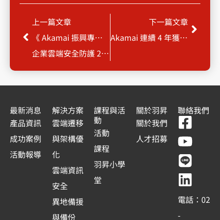
上一頁
下一
上一篇文章
下一篇文章
《 Akamai 振興專案 》
Akamai 連續 4 年獲評 Magic Quadrant 領導者
企業雲端安全防護 2TB / 5TB 限時優惠
最新消息
解決方案
課程與活
關於羽昇
聯絡我們
F
Y
L
L
動
產品資訊
雲端遷移
關於我們
a
o
i
i
活動
成功案例
與架構優
人才招募
c
u
n
n
課程
活動報導
化
e
t
e
k
羽昇小學
雲端資訊
b
u
e
堂
安全
o
b
d
電話：02
異地備援
o
e
i
-
與備份