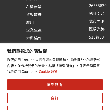
k
n
26565630
Al機器學
-
地址：台
習與數據
s
北市內湖
應用
q
區瑞光路
u
企業生產
513巷33
a
力與協作
r
號6樓
容器化平
我們重視您的隱私權
e
訂閱羽昇
台應用
我們使用 Cookies 以提升您的瀏覽體驗、提供個人化的廣告或
新訊 | 提
其他／加
內容，並分析我們的流量。點擊「接受所有」，即表示您同意
供您最新
值服務
我們使用 Cookies。
Cookie 政策
的活動及
產業資訊
接受所有
自訂