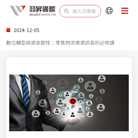
跳
搜
搜
Main
Main
至
尋
尋
Menu
Menu
主
2024-12-05
要
數位轉型與資安韌性：零售物流業資訊長的必修課
內
容