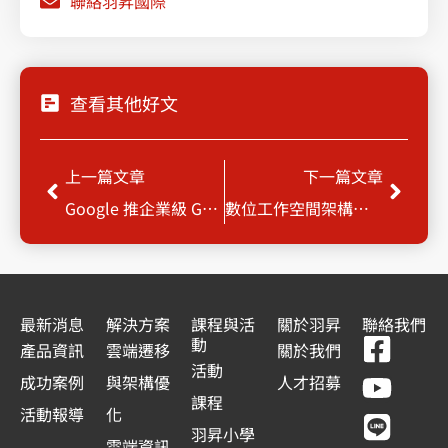
聯絡羽昇國際
查看其他好文
上一頁
下一
上一篇文章
下一篇文章
Google 推企業級 Gemini Code Assist，可根據組織程式碼儲存庫生成建議
數位工作空間架構演進 SASE實踐零信任存取
最新消息
解決方案
課程與活
關於羽昇
聯絡我們
F
Y
L
L
動
產品資訊
雲端遷移
關於我們
a
o
i
i
活動
成功案例
與架構優
人才招募
c
u
n
n
課程
活動報導
化
e
t
e
k
羽昇小學
雲端資訊