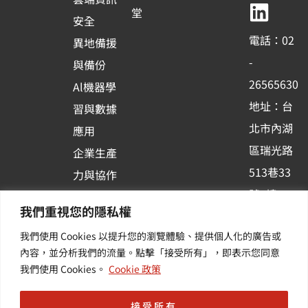
b
u
e
堂
安全
o
b
d
電話：02
異地備援
o
e
i
-
與備份
k
n
26565630
Al機器學
-
地址：台
習與數據
s
北市內湖
應用
q
區瑞光路
u
企業生產
513巷33
a
力與協作
r
號6樓
容器化平
我們重視您的隱私權
e
訂閱羽昇
台應用
我們使用 Cookies 以提升您的瀏覽體驗、提供個人化的廣告或
新訊 | 提
其他／加
內容，並分析我們的流量。點擊「接受所有」，即表示您同意
供您最新
值服務
我們使用 Cookies。
Cookie 政策
的活動及
產業資訊
接受所有