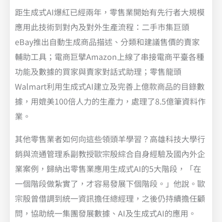
距生成式AI爆紅已經兩年，零售業開始有先行者大規模
應用此技術到對內及對外生產流程：二手市集巨頭
eBay推出自動生成商品描述、分類和建議售價的賣家
輔助工具；電商巨擘Amazon上線了串接電商平臺各種
功能及數據的買家與賣家對話式助理；零售龍頭
Walmart利用生成式AI建立及完善上億款商品的目錄數
據，用媲美100倍人力的生產力，處理了8.5億筆資料作
業。
其他零售業者如何向這些領頭羊學習？高雄科技大學行
銷與流通管理系副教授歐宗殷綜合自身經驗及國內外企
業案例，歸納出零售業應用生成式AI的5大階段，「在
一個階段做紮實了，才容易發展下個階段。」他說。歐
宗殷曾借調到統一資訊擔任總經理，之後仍持續擔任顧
問，協助統一集團發展數據、AI及生成式AI的應用。