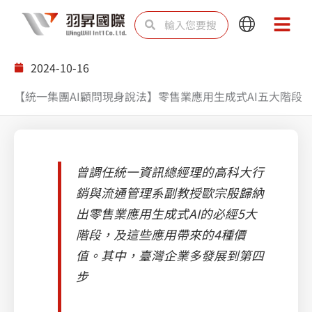
跳
搜
搜
Main
Main
至
尋
尋
Menu
Menu
主
2024-10-16
要
【統一集團AI顧問現身說法】零售業應用生成式AI五大階段
內
容
曾調任統一資訊總經理的高科大行
銷與流通管理系副教授歐宗殷歸納
出零售業應用生成式AI的必經5大
階段，及這些應用帶來的4種價
值。其中，臺灣企業多發展到第四
步