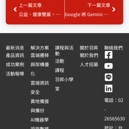
上一頁
下一
上一篇文章
下一篇文章
公益、健康雙贏，羽昇國際齊心公益為善前行
Google 將 Gemini AI 助理整合到 Chrome 網址列
最新消息
解決方案
課程與活
關於羽昇
聯絡我們
F
Y
L
L
動
產品資訊
雲端遷移
關於我們
a
o
i
i
活動
成功案例
與架構優
人才招募
c
u
n
n
課程
活動報導
化
e
t
e
k
羽昇小學
雲端資訊
b
u
e
堂
安全
o
b
d
電話：02
異地備援
o
e
i
-
與備份
k
n
26565630
Al機器學
-
地址：台
習與數據