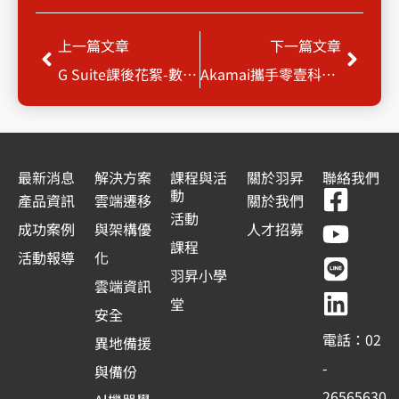
上一頁
下一
上一篇文章
下一篇文章
G Suite課後花絮-數位轉型 善用生產力工具
Akamai攜手零壹科技 建構全方位資安防護機制
最新消息
解決方案
課程與活
關於羽昇
聯絡我們
F
Y
L
L
動
產品資訊
雲端遷移
關於我們
a
o
i
i
活動
成功案例
與架構優
人才招募
c
u
n
n
課程
活動報導
化
e
t
e
k
羽昇小學
雲端資訊
b
u
e
堂
安全
o
b
d
電話：02
異地備援
o
e
i
-
與備份
k
n
26565630