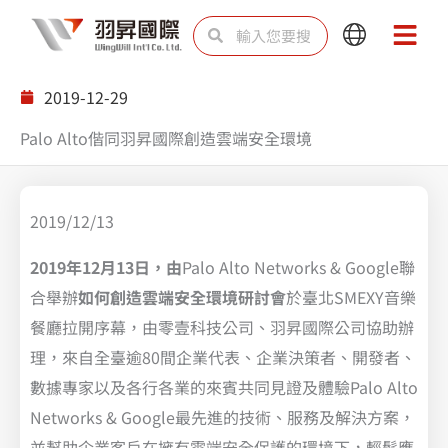
跳
搜
搜
Main
Main
至
尋
尋
Menu
Menu
主
2019-12-29
要
Palo Alto偕同羽昇國際創造雲端安全環境
內
容
2019/12/13
2019年12月13日，由
Palo Alto Networks & Google聯
合舉辦
如何創造雲端安全環境研討會
於臺北SMEXY音樂
餐廳拉開序幕，由零壹科技公司、羽昇國際公司協助辦
理，來自全臺逾80間企業代表、企業決策者、開發者、
數據專家以及各行各業的來賓共同見證及體驗Palo Alto
Networks & Google最先進的技術、服務及解決方案，
並幫助企業客戶在擁有雲端安全保護的環境下，輕鬆應