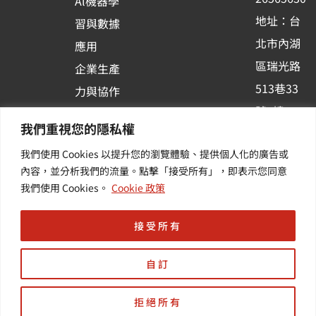
Al機器學
-
地址：台
習與數據
s
北市內湖
應用
q
區瑞光路
u
企業生產
513巷33
a
力與協作
r
號6樓
容器化平
我們重視您的隱私權
e
訂閱羽昇
台應用
我們使用 Cookies 以提升您的瀏覽體驗、提供個人化的廣告或
新訊 | 提
其他／加
內容，並分析我們的流量。點擊「接受所有」，即表示您同意
供您最新
值服務
我們使用 Cookies。
Cookie 政策
的活動及
產業資訊
接受所有
自訂
拒絕所有
Copyright © 羽昇國際股份有限公司