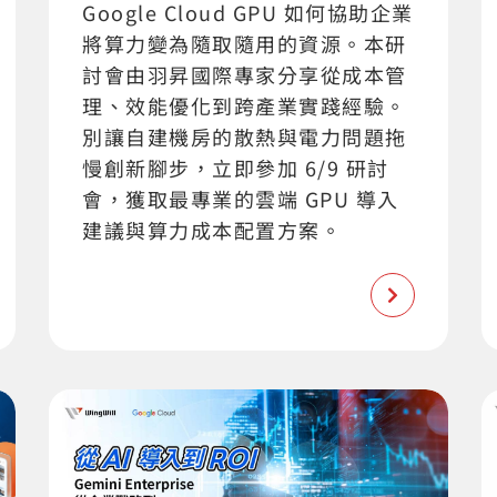
Google Cloud GPU 如何協助企業
將算力變為隨取隨用的資源。本研
討會由羽昇國際專家分享從成本管
理、效能優化到跨產業實踐經驗。
別讓自建機房的散熱與電力問題拖
慢創新腳步，立即參加 6/9 研討
會，獲取最專業的雲端 GPU 導入
建議與算力成本配置方案。