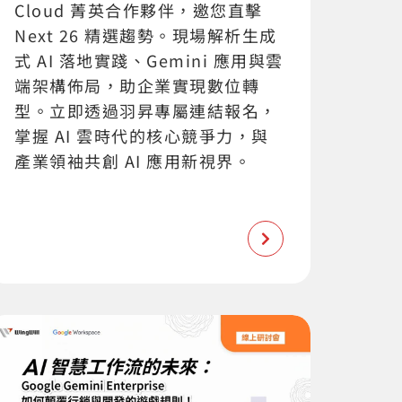
Cloud 菁英合作夥伴，邀您直擊
Next 26 精選趨勢。現場解析生成
式 AI 落地實踐、Gemini 應用與雲
端架構佈局，助企業實現數位轉
型。立即透過羽昇專屬連結報名，
掌握 AI 雲時代的核心競爭力，與
產業領袖共創 AI 應用新視界。