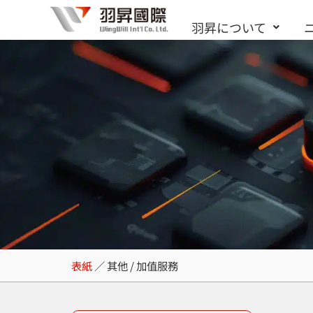
内
羽昇について
容
を
ス
キ
ッ
プ
其他 / 加值服務
表紙
／
其他 / 加值服務