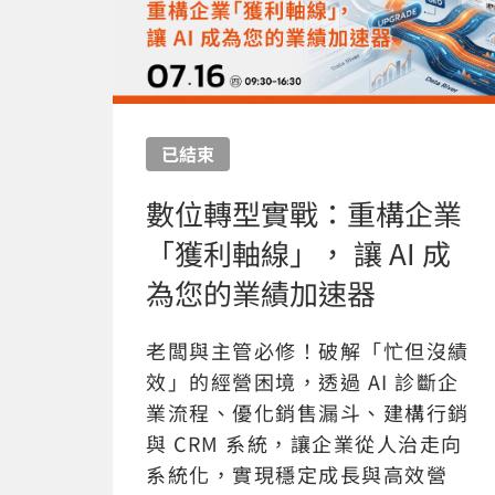
已結束
數位轉型實戰：重構企業
「獲利軸線」， 讓 AI 成
為您的業績加速器
老闆與主管必修！破解「忙但沒績
效」的經營困境，透過 AI 診斷企
業流程、優化銷售漏斗、建構行銷
與 CRM 系統，讓企業從人治走向
系統化，實現穩定成長與高效營