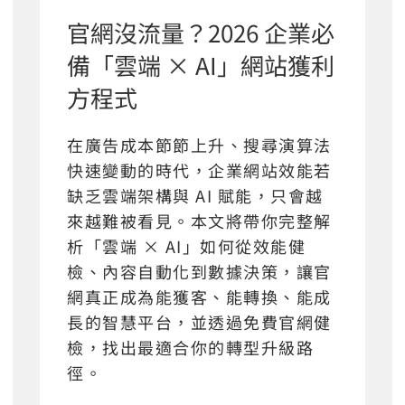
官網沒流量？2026 企業必
備「雲端 × AI」網站獲利
方程式
在廣告成本節節上升、搜尋演算法
快速變動的時代，企業網站效能若
缺乏雲端架構與 AI 賦能，只會越
來越難被看見。本文將帶你完整解
析「雲端 × AI」如何從效能健
檢、內容自動化到數據決策，讓官
網真正成為能獲客、能轉換、能成
長的智慧平台，並透過免費官網健
檢，找出最適合你的轉型升級路
徑。