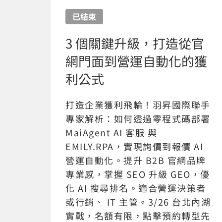
已結束
3 個關鍵升級，打造從官
網門面到營運自動化的獲
利公式
打造企業獲利飛輪！羽昇國際聯手
專家解析：如何透過零程式碼部署
MaiAgent AI 客服 與
EMILY.RPA，實現詢價到報價 AI
營運自動化。提升 B2B 官網品牌
專業感，掌握 SEO 升級 GEO，優
化 AI 搜尋排名。適合營運決策者
或行銷、 IT 主管。3/26 台北內湖
實戰，名額有限，點擊預約轉型先