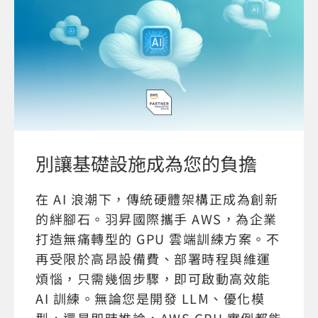
別讓基礎設施成為您的負擔
在 AI 浪潮下，傳統硬體架構正成為創新
的絆腳石。羽昇國際攜手 AWS，為企業
打造無痛轉型的 GPU 雲端訓練方案。不
再受限於高昂設備費、部署時程與維運
煩惱，只需幾個步驟，即可啟動高效能
AI 訓練。無論您是開發 LLM、優化模