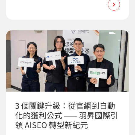
3 個關鍵升級：從官網到自動
化的獲利公式 —— 羽昇國際引
領 AISEO 轉型新紀元