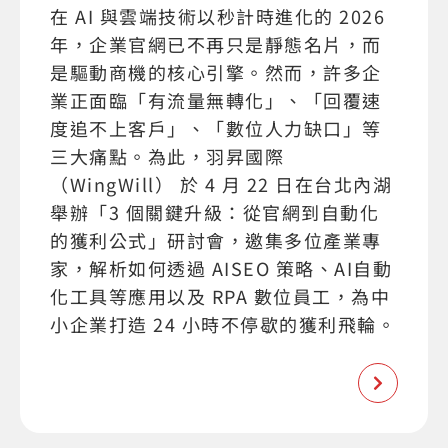
在 AI 與雲端技術以秒計時進化的 2026
年，企業官網已不再只是靜態名片，而
是驅動商機的核心引擎。然而，許多企
業正面臨「有流量無轉化」、「回覆速
度追不上客戶」、「數位人力缺口」等
三大痛點。為此，羽昇國際
（WingWill） 於 4 月 22 日在台北內湖
舉辦「3 個關鍵升級：從官網到自動化
的獲利公式」研討會，邀集多位產業專
家，解析如何透過 AISEO 策略、AI自動
化工具等應用以及 RPA 數位員工，為中
小企業打造 24 小時不停歇的獲利飛輪。