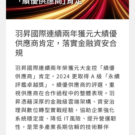
羽昇國際連續兩年獲元大績優
供應商肯定，落實金融資安合
規
羽昇國際連續兩年榮獲元大金控「績優
供應商」肯定，2024 更取得 A 級「永續
評鑑卓越獎」。績優供應商的評選，重
視供應商在合作過程中的整體表現。羽
昇憑藉深厚的金融級雲端架構、資安治
理與數位轉型實戰經驗，協助企業強化
系統穩定度、降低 IT風險、提升營運韌
性，是眾多產業長期信賴的技術夥伴