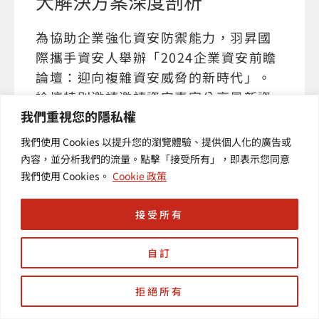
大解決方案深度剖析
為協助企業強化資安防禦能力，羽昇國
際攜手資安人舉辦「2024企業資安前瞻
論壇：迎向複雜資安威脅的新時代」。
論壇特別邀請邀請資安專家分享最新資
我們重視您的隱私權
安技術與應用實例。本次論壇聚焦三大
核心議題：SIEM & SOAR 解決方案、新
我們使用 Cookies 以提升您的瀏覽體驗、提供個人化的廣告或
世代企業網路架構 SASE，以及企業的
內容，並分析我們的流量。點擊「接受所有」，即表示您同意
API 盤點與風險管理。
我們使用 Cookies。
Cookie 政策
接受所有
自訂
拒絕所有