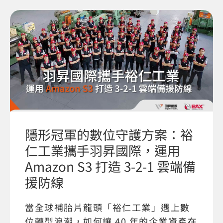
隱形冠軍的數位守護方案：裕
仁工業攜手羽昇國際，運用
Amazon S3 打造 3-2-1 雲端備
援防線
當全球補胎片龍頭「裕仁工業」遇上數
位轉型浪潮，如何讓 40 年的企業資產在