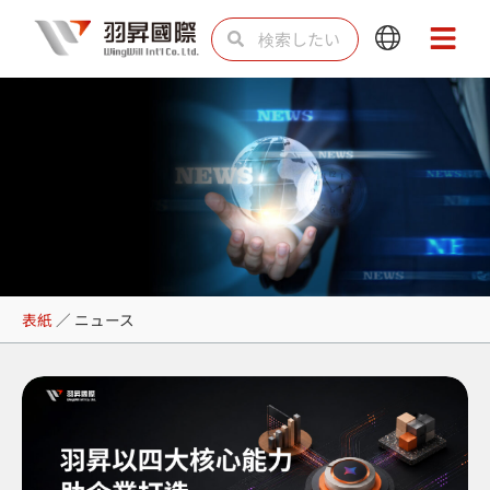
内
検
検
Main
Main
容
索
索
Menu
Menu
を
ス
キ
ッ
プ
ニュース
表紙
／
ニュース