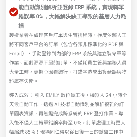
能自動識別解析並登錄 ERP 系統，實現轉單
錯誤率 0%，大幅解決缺工導致的基層人力耗
損
製造業者在處理客戶訂單與生管排程時，極度依賴人工
將不同客戶平台的訂單（包含各類非標準化的 PDF 與
Email），手動登錄到內部的 ERP 系統與建立製令單等
作業。面對源源不絕的訂單，不僅耗費生管與業務人員
大量工時，更擔心因看錯行、打錯字造成出貨延誤與物
料庫存失衡。
導入成效： 引入 EMILY 數位員工後，機器人 24 小時全
天候自動工作，透過 AI 技術自動識別並解析複雜的訂
單圖表資訊，再無縫完成跨系統的 ERP 登打作業。導
入後不僅人工轉單錯誤率降至 0%，訂單處理工時更大
幅縮減 85%！現場同仁得以從日復一日的鍵盤工作中