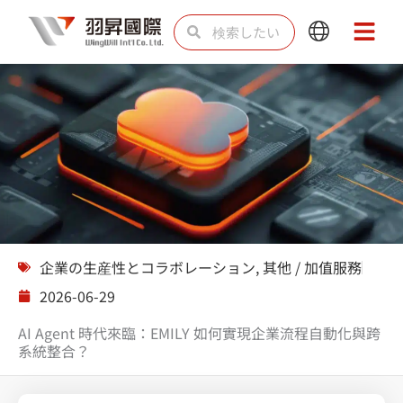
内
検
検
Main
Main
容
索
索
Menu
Menu
を
ス
キ
ッ
プ
ソリューション
企業の生産性とコラボレーション
,
其他 / 加值服務
2026-06-29
AI Agent 時代來臨：EMILY 如何實現企業流程自動化與跨
系統整合？