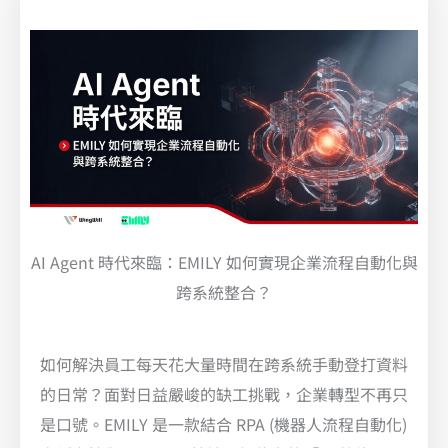
AI Agent 時代來臨：EMILY 如何實現企業流程自動化與
跨系統整合？
如何解決員工每天花大量時間在跨系統手動登打資料
的日常？面對日益嚴峻的缺工挑戰，企業轉型不再只
是口號。
EMILY
是一款結合
RPA (機器人流程自動化)