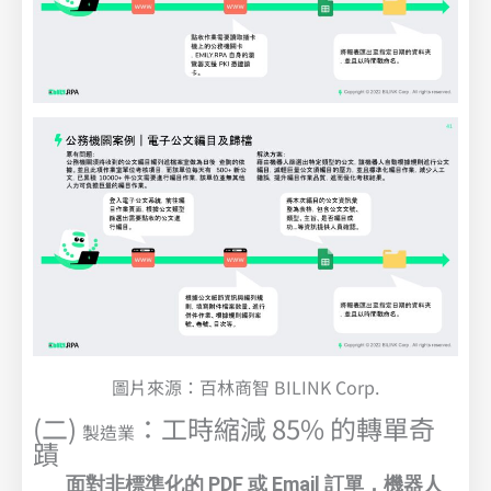
圖片來源：百林商智 BILINK Corp.
(二)
：工時縮減 85% 的轉單奇
製造業
蹟
面對非標準化的 PDF 或 Email 訂單，機器人