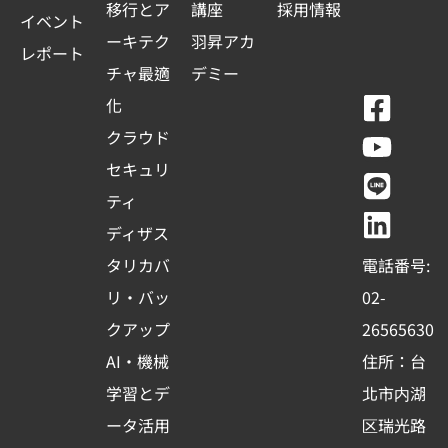
移行とア
講座
採用情報
イベント
ーキテク
羽昇アカ
レポート
チャ最適
デミー
F
Y
L
L
化
a
o
i
i
クラウド
c
u
n
n
セキュリ
e
t
e
k
ティ
b
u
e
ディザス
o
b
d
タリカバ
電話番号:
o
e
i
リ・バッ
02-
k
n
クアップ
26565630
-
AI・機械
住所：台
s
学習とデ
北市内湖
q
ータ活用
区瑞光路
u