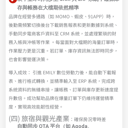
存與帳務在大檔期依然精準
品牌在經營多通路（如 MOMO、蝦皮、91APP）時，
後勤需頻繁切換後台下載銷售報表和更新數據到系統、
手動同步電商客戶資料至 CRM 系統，並處理繁瑣的財
務入帳與沖帳等作業 。每當面對大檔期的海量訂單時，
作業壓力更是沉重。若訂單、庫存資訊無法即時同步，
也會影響營運決策。
導入成效： 引進 EMILY 數位勞動力後，能自動下載報
表、進行格式轉換，並精準輸入至 ERP 系統，完成跨
系統資料的無縫串接，讓帳務、訂單與庫存更新速度提
升數倍。成功幫助品牌在爆量訂單下仍維持運營精準
度，實現高效能韌性經營。
(四)
旅宿與觀光產業
：確保房況零時差
自動同步 OTA 平台（如 Agoda、