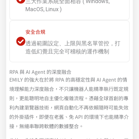
三大作業系統全面相容 ( Windows,
MacOS, Linux )
安全合規
透過範圍設定、上限與黑名單管控，打
造低幻覺且完全可稽核的運作機制
RPA 與 AI Agent 的深度融合
EMILY 的強大在於將 RPA 的高穩定性與 AI Agent 的情
境理解能力深度融合，不只讓機器人能精準執行既定規
則，更能聰明地自主優化複雜流程。憑藉全球首創的專
利內建瀏覽器技術，網頁自動化不再依賴隨時可能失效
的外掛插件，即便在老舊、免 API 的環境下也能精準介
接，無縫串聯跨軟體的數據整合。