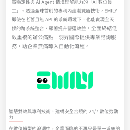
高穩定性與
AI Agent
情境理解能力的「AI 數位員
工」。透過全球首創的
專利內建瀏覽器技術
，EMILY
即使在老舊且無 API 的系統環境下，也能實現全天
，全面終結低
候的跨系統整合，顯著提升營運效益
效重複的辦公痛點！
羽昇國際提供專業諮詢
服
務
，助企業無痛導入自動化流程。
智慧雙效與專利技術，建構安全合規的 24/7 數位勞動
力
在數位轉型的浪潮中，企業面臨的不再只是單一系統的