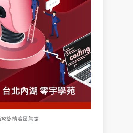
 助攻終結流量焦慮 ​