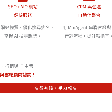
SEO / AIO 網站
CRM 與營運
健檢服務
自動化整合
測網站體質、優化搜尋排名，
用 MaiAgent 串聯官網
掌握 AI 搜尋趨勢。
行銷流程，提升轉換率
行銷與 IT 主管
與雲端顧問諮詢！
名額有限，手刀報名