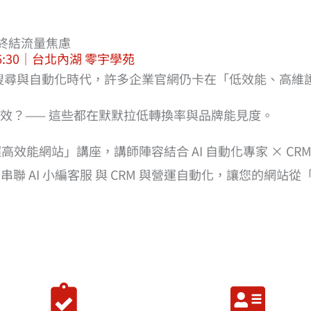
助攻終結流量焦慮
– 16:30｜台北內湖 零宇學苑
I 搜尋與自動化時代，許多企業官網仍卡在「低效能、高維
效？—— 這些都在默默拉低轉換率與品牌能見度。
效能網站」講座，講師陣容結合 AI 自動化專家 × CRM
 出發，串聯 AI 小編客服 與 CRM 與營運自動化，讓您的