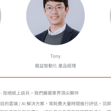
Tony
龍益智動化 產品經理
落 - 拒絕紙上談兵，我們嚴選業界頂尖夥伴
的雲端 / AI 解決方案，常耗費大量時間進行評估。