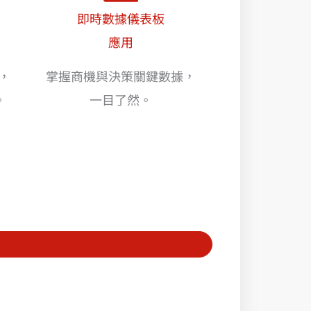
即時數據儀表板
應用
與，
掌握商機與決策關鍵數據，
。
一目了然。