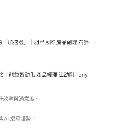
型的「加速器」｜羽昇國際 產品副理 石晏
｜龍益智動化 產品經理 江劭剛 Tony
升效率與滿意度。
AI 搜尋趨勢。