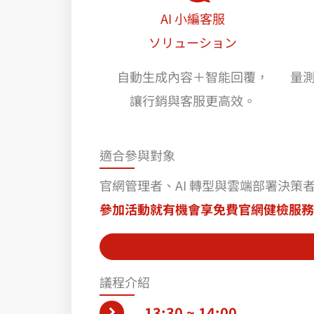
AI 小編客服
ソリューション
自動生成內容＋智能回覆，
量
讓行銷與客服更高效。
適合參與對象
官網管理者、AI 轉型與雲端部署決策者、
參加活動就有機會享免費官網健檢服務
議程介紹
13:30 ~ 14:00