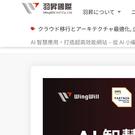
内
羽昇について
容
を
クラウド移行とアーキテクチャ最適化
,
ス
AI 智慧應用，打造超高效能網站 – 從 AI 小
キ
ッ
プ