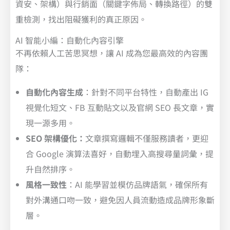
資安、架構）與行銷面（關鍵字佈局、轉換路徑）的雙
重檢測，找出阻礙獲利的真正原因。
AI 智能小編：自動化內容引擎
不再依賴人工苦思冥想，讓 AI 成為您最高效的內容團
隊：
自動化內容生成
：
針對不同平台特性，自動產出 IG
視覺化短文、FB 互動貼文以及官網 SEO 長文章，實
現一源多用。
SEO 架構優化：
文章撰寫邏輯不僅服務讀者，更迎
合 Google 演算法喜好，自動埋入高搜尋量詞彙，提
升自然排序。
風格一致性
：
AI 能學習並模仿品牌語氣，確保所有
對外溝通口吻一致，避免因人員流動造成品牌形象斷
層。