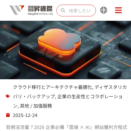
内
検
検
Main
Main
容
索
索
Menu
Menu
を
ス
キ
ッ
プ
ソリューション
クラウド移行とアーキテクチャ最適化
,
ディザスタリカ
バリ・バックアップ
,
企業の生産性とコラボレーショ
ン
,
其他 / 加值服務
2025-12-24
官網沒流量？2026 企業必備「雲端 × AI」網站獲利方程式