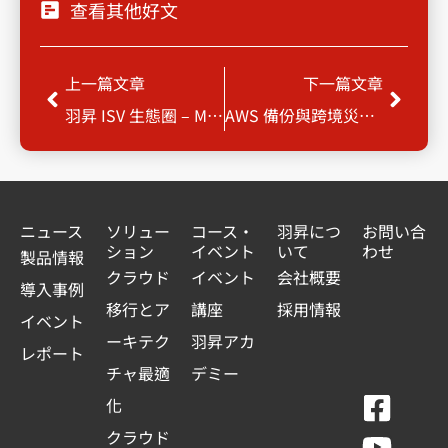
查看其他好文
Prev
Next
上一篇文章
下一篇文章
羽昇 ISV 生態圈 – MaiAgent 企業生成式AI 解決方案
AWS 備份與跨境災難復原備份：從合規實踐到雲原生轉型的數位韌性藍圖
ニュース
ソリュー
コース・
羽昇につ
お問い合
ション
イベント
いて
わせ
製品情報
クラウド
イベント
会社概要
導入事例
移行とア
講座
採用情報
イベント
ーキテク
羽昇アカ
レポート
チャ最適
デミー
F
Y
L
L
化
a
o
i
i
クラウド