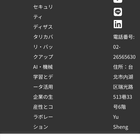
c
u
n
n
セキュリ
e
t
e
k
ティ
b
u
e
ディザス
o
b
d
タリカバ
電話番号:
o
e
i
リ・バッ
02-
k
n
クアップ
26565630
-
AI・機械
住所：台
s
学習とデ
北市内湖
q
ータ活用
区瑞光路
u
企業の生
513巷33
a
r
産性とコ
号6階
e
ラボレー
Yu
ション
Sheng
コンテナ
Newsを