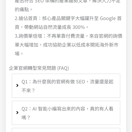
產出符合 SEO 架構的產業趨勢文章，解決人力不足
的痛點。
2.搶佔首頁：核心產品關鍵字大幅躍升至 Google 首
頁，帶動網站自然流量成長 300%。
3.詢價單倍增：不再單靠付費流量，來自官網的詢價
單大幅增加，成功協助企業以低成本開拓海外新市
場。
企業官網轉型常見問題 (FAQ)
Q1：為什麼我的官網有做 SEO，流量還是起
不來？
Q2：AI 智能小編寫出來的內容，真的有人看
嗎？