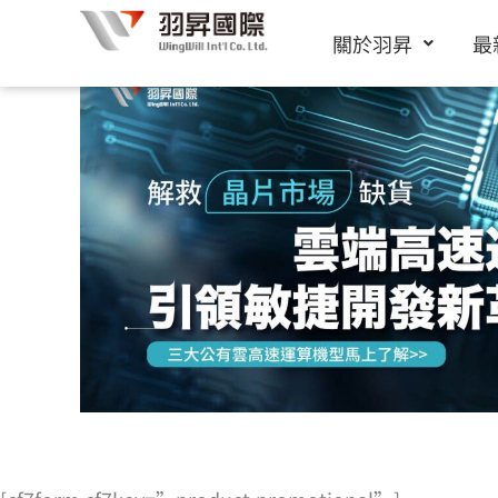
跳
關於羽昇
最
至
主
要
內
容