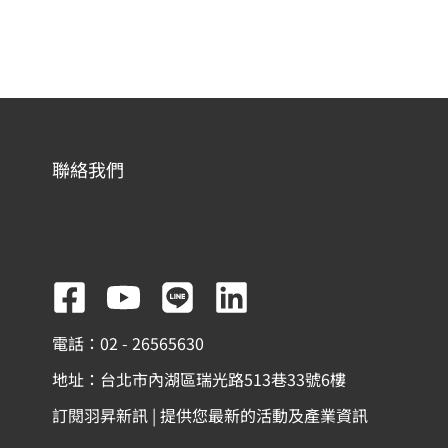
聯絡我們
F
Y
L
L
a
o
i
i
電話：02 - 26565630
c
u
n
n
地址：台北市內湖區瑞光路513巷33號6樓
e
t
e
k
訂閱羽昇新訊 | 提供您最新的活動及產業資訊
b
u
e