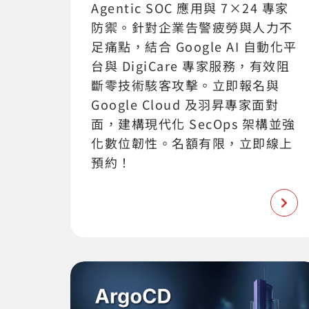
Agentic SOC 應用與 7×24 專家
防禦。針對企業告警疲勞與人力不
足痛點，結合 Google AI 自動化平
台與 DigiCare 專家服務，有效阻
斷零技術駭客攻擊。立即報名與
Google Cloud 及羽昇專家面對
面，建構現代化 SecOps 架構並強
化數位韌性。名額有限，立即線上
預約！