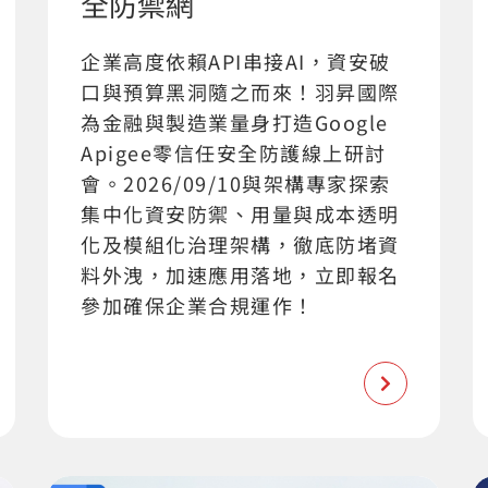
全防禦網
企業高度依賴API串接AI，資安破
口與預算黑洞隨之而來！羽昇國際
為金融與製造業量身打造Google
Apigee零信任安全防護線上研討
會。2026/09/10與架構專家探索
集中化資安防禦、用量與成本透明
化及模組化治理架構，徹底防堵資
料外洩，加速應用落地，立即報名
參加確保企業合規運作！