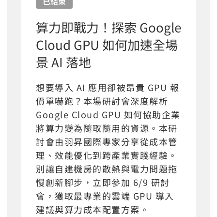
已結束
算力即戰力！探索 Google
Cloud GPU 如何加速全場
景 AI 落地
想要導入 AI 應用卻被昂貴 GPU 報
價單嚇跑？本場研討會深度解析
Google Cloud GPU 如何協助企業
將算力變為隨取隨用的資源。本研
討會由羽昇國際專家分享從成本管
理、效能優化到跨產業實踐經驗。
別讓自建機房的散熱與電力問題拖
慢創新腳步，立即參加 6/9 研討
會，獲取最專業的雲端 GPU 導入
建議與算力成本配置方案。