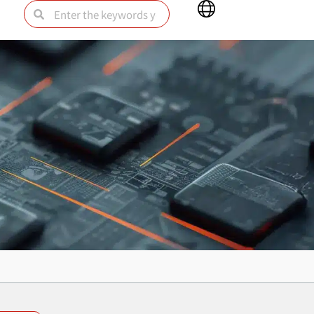
Main
Search
Search
Menu