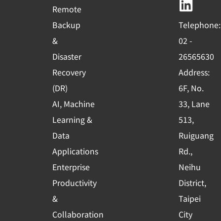
b
u
e
Remote
o
b
d
Backup
Telephone:
o
e
i
&
02 -
k
n
Disaster
26565630
-
Recovery
Address:
s
(DR)
6F, No.
q
AI, Machine
33, Lane
u
Learning &
513,
a
r
Data
Ruiguang
e
Applications
Rd.,
Enterprise
Neihu
Productivity
District,
&
Taipei
Collaboration
City