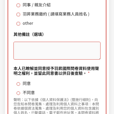
同事 / 親友介紹
a
羽昇業務邀約 ( 請填寫業務人員姓名 )
t
e
other
s
行
其他備註（選填）
+
動
電
1
話
（
為
活
動
本人已瞭解並同意授予羽昇國際問卷資料使用聲
發
明之權利，並留此同意書以供日後查驗。
*
送
簡
同意
訊
時
不同意
使
聲明：以下依據《個人資料保護法》(暨施行細則)，向
用
您告知本問卷蒐集、處理及利用個人資料之事項：本問
）
卷依據個資法蒐集、處理及利用您的個人資料包含識別
公
個人姓名、行動電話、電子郵件地址等。本問卷資料將