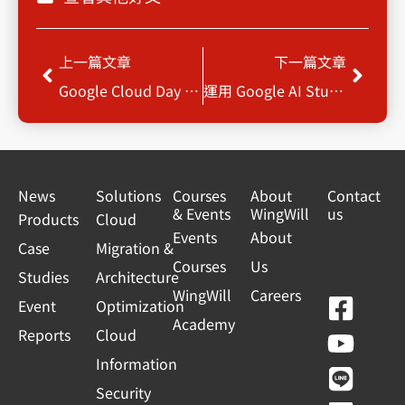
Prev
Next
上一篇文章
下一篇文章
Google Cloud Day 2026 : 雲塑產業 AI 新布局，智啟雲世代轉型
運用 Google AI Studio + Cloud Run 實現 10 倍速 AI 應用落地
News
Solutions
Courses
About
Contact
& Events
WingWill
us
Products
Cloud
Events
About
Case
Migration &
Courses
Us
Studies
Architecture
WingWill
Careers
F
Y
L
L
Event
Optimization
Academy
a
o
i
i
Reports
Cloud
c
u
n
n
Information
e
t
e
k
Security