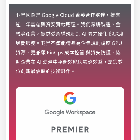
料
使
羽昇國際是 Google Cloud 菁英合作夥伴，擁有
用
聲
逾十年雲端與資安實戰底蘊。我們深耕製造、金
明
融等產業，提供從架構規劃到 AI 算力優化 的深度
之
權
顧問服務。羽昇不僅能精準為企業規劃調度 GPU
利
資源，更兼顧 FinOps 成本控管 與資安防護，協
，
並
助企業在 AI 浪潮中平衡效能與經濟效益，是您數
留
此
位創新最信賴的技術夥伴。
同
意
書
以
供
日
後
查
驗
。