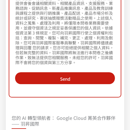
司
提供會後會議相關資料、相關產品資訊、支援服務、業
統
務諮詢、促銷訊息、新產品推廣訊息、產品及教育訓練
編
與課程之提供與行銷推廣、產品配送、產品市場分析及
統計或研究、寄送抽獎贈獎活動贈品之使用。上述個人
（
資料之蒐集、處理及利用，將僅限本問卷業務需要使
選
用，並遵守個資法之規定妥善保護您的個人資訊。依據
填
個資法第 3 條規定，您可向羽昇國際行使之個資權利包
）
括：查詢、閱覽、複製、補完、更正、處理、利用及刪
本
除。您可與羽昇國際客服專員聯繫，羽昇國際將儘速處
人
理與回覆 您的請求。您亦可拒絕提供相關之個人資料，
已
但若無完整的資料，羽昇國際將無法進行本問卷之後續
瞭
作業，致無法提供您相關服務。未經您的許可，羽昇國
際不會將您的個資與第三方分享。
解
並
同
Send
意
授
予
羽
昇
國
際
您的 AI 轉型領航者： Google Cloud 菁英合作夥伴
問
—— 羽昇國際
卷
資