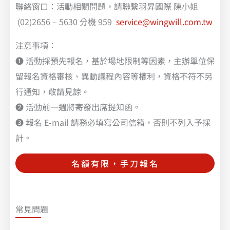
聯絡窗口：活動相關問題，請聯繫羽昇國際 陳小姐
(02)2656 – 5630 分機 959
service@wingwill.com.tw
注意事項：
❶ 活動採預先報名，基於場地限制等因素，主辦單位保
留報名資格審核、異動議程內容等權利，資格不符不另
行通知，敬請見諒。
❷ 活動前一週將寄發出席提知函。
❸ 報名 E-mail 請務必填寫公司信箱，否則不列入予採
計。
名額有限，手刀報名
常見問題