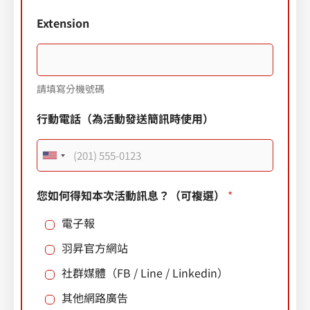
Extension
請填寫分機號碼
行動電話（為活動發送簡訊時使用）
U
n
您如何得知本次活動訊息？（可複選）
*
i
電子報
t
e
羽昇官方網站
d
社群媒體（FB / Line / Linkedin）
S
其他網路廣告
t