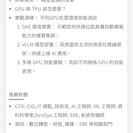
GPU 與 TPU 該怎麼選？
實戰演練： 不同GPU在雲環境效能測試
GKE 環境建置： 示範如何快速拉起具備自動擴展
能力的運算集群。
vLLM 模型部署： 採用當前主流的高吞吐推論框
架，快速上線 AI 應用。
多樣 GPU 效能實驗： 測試不同規格 GPU 的效能
表現。
推薦聆聽
CTO, CIO, IT 總監, 技術長, AI 工程師, ML 工程師, 資
料科學家,DevOps 工程師, SRE, 系統架構師
資訊、數位轉型、研發,
維運、SRE 等相關部門