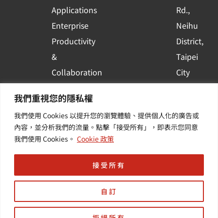
e
Applications
Rd.,
Enterprise
Neihu
Productivity
District,
&
Taipei
Collaboration
City
Container
Subscribe
我們重視您的隱私權
Platform
to WingWill
我們使用 Cookies 以提升您的瀏覽體驗、提供個人化的廣告或
Applications
News | Get
內容，並分析我們的流量。點擊「接受所有」，即表示您同意
Others /
the latest
我們使用 Cookies。
Cookie 政策
Value-
event and
Added
industry
接受所有
Services
informatio
自訂
拒絕所有