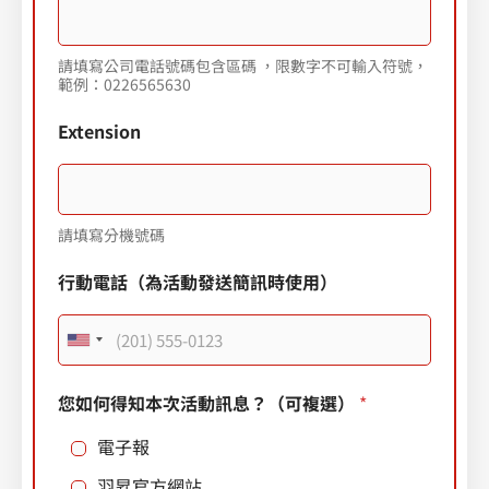
請填寫公司電話號碼包含區碼 ，限數字不可輸入符號，
範例：0226565630
Extension
請填寫分機號碼
行動電話（為活動發送簡訊時使用）
U
n
您如何得知本次活動訊息？（可複選）
*
i
電子報
t
e
羽昇官方網站