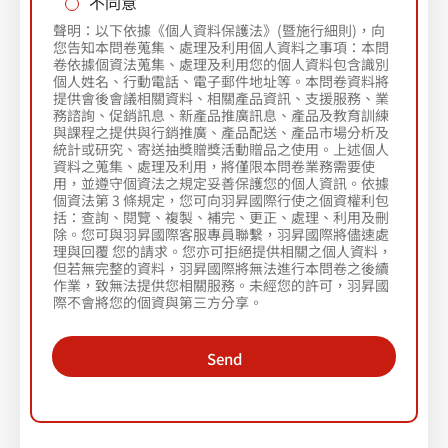
電
不同意
話
聲明：以下依據《個人資料保護法》(暨施行細則)，向
（
您告知本問卷蒐集、處理及利用個人資料之事項：本問
為
卷依據個資法蒐集、處理及利用您的個人資料包含識別
活
個人姓名、行動電話、電子郵件地址等。本問卷資料將
動
提供會後會議相關資料、相關產品資訊、支援服務、業
發
務諮詢、促銷訊息、新產品推廣訊息、產品及教育訓練
送
與課程之提供與行銷推廣、產品配送、產品市場分析及
統計或研究、寄送抽獎贈獎活動贈品之使用。上述個人
簡
資料之蒐集、處理及利用，將僅限本問卷業務需要使
訊
用，並遵守個資法之規定妥善保護您的個人資訊。依據
時
個資法第 3 條規定，您可向羽昇國際行使之個資權利包
使
括：查詢、閱覽、複製、補完、更正、處理、利用及刪
用
除。您可與羽昇國際客服專員聯繫，羽昇國際將儘速處
）
理與回覆 您的請求。您亦可拒絕提供相關之個人資料，
姓
但若無完整的資料，羽昇國際將無法進行本問卷之後續
名
作業，致無法提供您相關服務。未經您的許可，羽昇國
際不會將您的個資與第三方分享。
Send