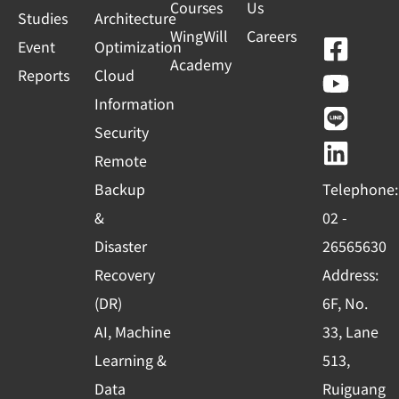
Courses
Us
Studies
Architecture
WingWill
Careers
F
Y
L
L
Event
Optimization
Academy
a
o
i
i
Reports
Cloud
c
u
n
n
Information
e
t
e
k
Security
b
u
e
Remote
o
b
d
Backup
Telephone:
o
e
i
&
02 -
k
n
Disaster
26565630
-
Recovery
Address:
s
(DR)
6F, No.
q
AI, Machine
33, Lane
u
Learning &
513,
a
r
Data
Ruiguang