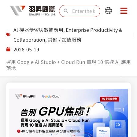
Skip
Search
Search
Main
Main
to
Menu
Menu
content
Al 機器學習與數據應用
,
Enterprise Productivity &
Collaboration
,
其他 / 加值服務
2026-05-19
運用 Google AI Studio + Cloud Run 實現 10 倍速 AI 應用
落地