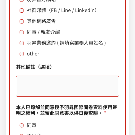
d
社群媒體（FB / Line / Linkedin）
S
其他網路廣告
t
同事 / 親友介紹
a
羽昇業務邀約 ( 請填寫業務人員姓名 )
t
e
other
s
E
*
其他備註（選填）
+
-
*
m
I
1
a
n
i
d
l
u
（
s
選
t
本人已瞭解並同意授予羽昇國際問卷資料使用聲
填
r
明之權利，並留此同意書以供日後查驗。
*
）
y
行
同意
動