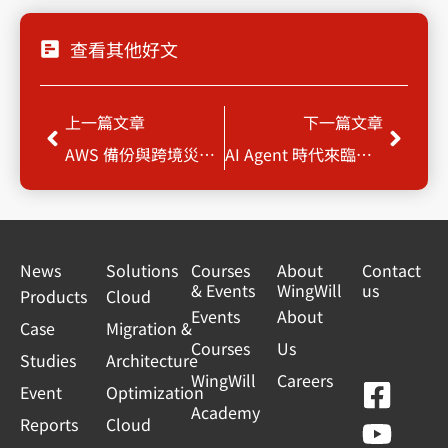
查看其他好文
Prev
Next
上一篇文章
下一篇文章
AWS 備份與跨境災難復原備份：從合規實踐到雲原生轉型的數位韌性藍圖
AI Agent 時代來臨：EMILY 如何實現企業流程自動化與跨系統整合？
News
Solutions
Courses
About
Contact
& Events
WingWill
us
Products
Cloud
Events
About
Case
Migration &
Courses
Us
Studies
Architecture
WingWill
Careers
F
Y
L
L
Event
Optimization
Academy
a
o
i
i
Reports
Cloud