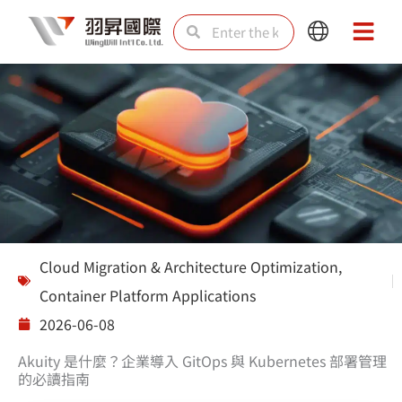
Skip
Search
Search
Main
Main
to
Menu
Menu
content
Solutions
Cloud Migration & Architecture Optimization
,
Container Platform Applications
2026-06-08
Akuity 是什麼？企業導入 GitOps 與 Kubernetes 部署管理
的必讀指南