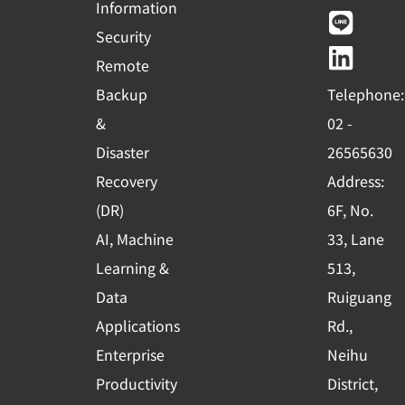
c
u
n
n
Information
e
t
e
k
Security
b
u
e
Remote
o
b
d
Backup
Telephone:
o
e
i
&
02 -
k
n
Disaster
26565630
-
Recovery
Address:
s
(DR)
6F, No.
q
AI, Machine
33, Lane
u
Learning &
513,
a
r
Data
Ruiguang
e
Applications
Rd.,
Enterprise
Neihu
Productivity
District,