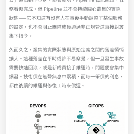
務看似完成。但 Pipeline 並不會持續關心叢集的實際
狀態——它不知道有沒有人在事後手動調整了某個服務
的設定，也不會阻止團隊成員透過非正規管道直接對叢
集下指令。
久而久之，叢集的實際狀態與原始定義之間的落差悄悄
擴大。這種落差在平時或許不易察覺，但一旦發生事故
需要快速回滾，或是新成員接手維運時，問題便會集中
爆發。技術債在無聲無息中累積，而每一筆債的利息，
都由後續的維運與修復工時來償還。