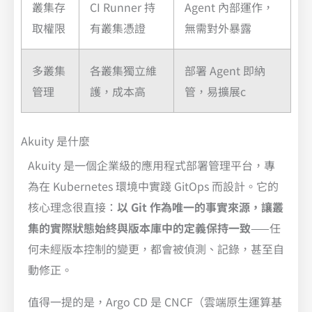
叢集存
CI Runner 持
Agent 內部運作，
取權限
有叢集憑證
無需對外暴露
多叢集
各叢集獨立維
部署 Agent 即納
管理
護，成本高
管，易擴展c
Akuity 是什麼
Akuity 是一個企業級的應用程式部署管理平台，專
為在 Kubernetes 環境中實踐 GitOps 而設計。它的
核心理念很直接：
以 Git 作為唯一的事實來源，讓叢
集的實際狀態始終與版本庫中的定義保持一致
——任
何未經版本控制的變更，都會被偵測、記錄，甚至自
動修正。
值得一提的是，Argo CD 是 CNCF（雲端原生運算基