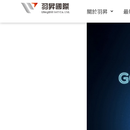
跳
關於羽昇
最
至
主
要
內
容