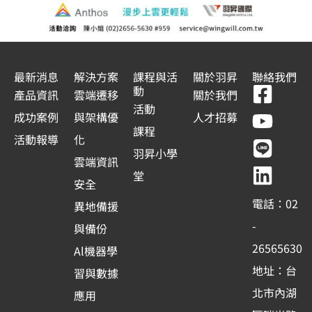
最新消息
解決方案
課程與活
關於羽昇
聯絡我們
F
Y
L
L
動
產品資訊
雲端遷移
關於我們
a
o
i
i
活動
成功案例
與架構優
人才招募
c
u
n
n
課程
活動報導
化
e
t
e
k
羽昇小學
雲端資訊
b
u
e
堂
安全
o
b
d
電話：02
異地備援
o
e
i
-
與備份
k
n
26565630
Al機器學
-
地址：台
習與數據
s
北市內湖
應用
q