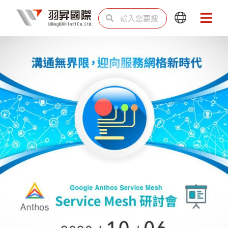
跳
搜
搜
Main
Main
至
尋
尋
Menu
Menu
主
要
內
容