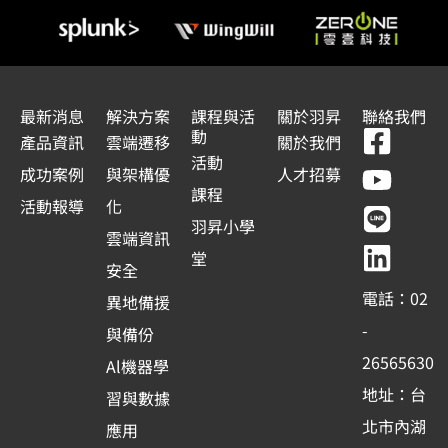
最新消息
解決方案
課程與活
關於羽昇
聯絡我們
F
Y
L
L
動
產品資訊
雲端遷移
關於我們
a
o
i
i
活動
成功案例
與架構優
人才招募
c
u
n
n
課程
活動報導
化
e
t
e
k
羽昇小學
雲端資訊
b
u
e
堂
安全
o
b
d
電話：02
異地備援
o
e
i
-
與備份
k
n
26565630
Al機器學
-
地址：台
習與數據
s
北市內湖
應用
q