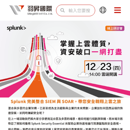
跳
搜
搜
Main
Main
至
尋
尋
Menu
Menu
主
要
內
容