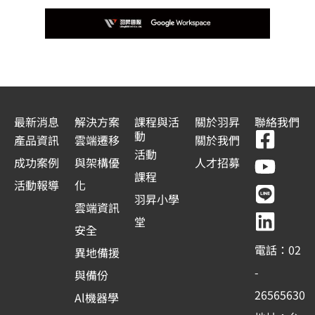
最新消息
解決方案
課程與活
關於羽昇
聯絡我們
F
Y
L
L
動
產品資訊
雲端遷移
關於我們
a
o
i
i
活動
成功案例
與架構優
人才招募
c
u
n
n
課程
活動報導
化
e
t
e
k
羽昇小學
雲端資訊
b
u
e
堂
安全
o
b
d
電話：02
異地備援
o
e
i
-
與備份
k
n
26565630
Al機器學
-