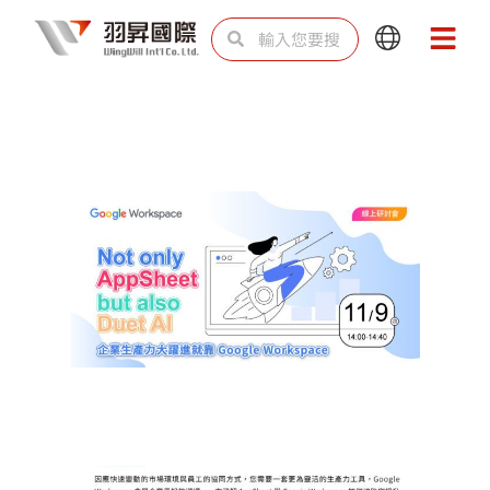
跳
搜
搜
Main
Main
至
尋
尋
Menu
Menu
主
要
內
容