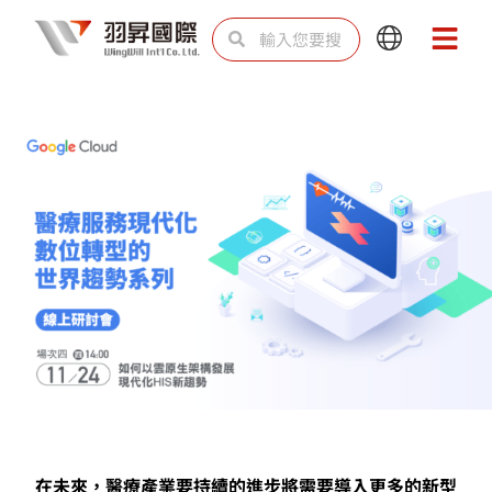
跳
搜
搜
Main
Main
至
尋
尋
Menu
Menu
主
要
內
容
在未來，醫療產業要持續的進步將需要導入更多的新型