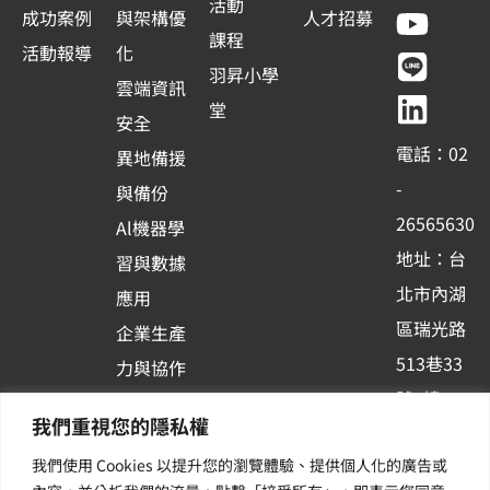
a
o
i
i
活動
成功案例
與架構優
人才招募
c
u
n
n
課程
活動報導
化
e
t
e
k
羽昇小學
雲端資訊
b
u
e
堂
安全
o
b
d
電話：02
異地備援
o
e
i
-
與備份
k
n
26565630
Al機器學
-
地址：台
習與數據
s
北市內湖
應用
q
區瑞光路
u
企業生產
513巷33
a
力與協作
r
號6樓
容器化平
我們重視您的隱私權
e
訂閱羽昇
台應用
我們使用 Cookies 以提升您的瀏覽體驗、提供個人化的廣告或
新訊 | 提
其他／加